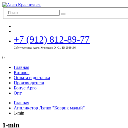
+7 (912) 812-89-77
Сайт участника Арго: Кузнецова О. С., ID 2569166
0
Главная
Каталог
Оплата и доставка
Производители
Бонус Арго
Опт
Главная
Аппликатор Ляпко "Коврик малый"
1-min
1-min