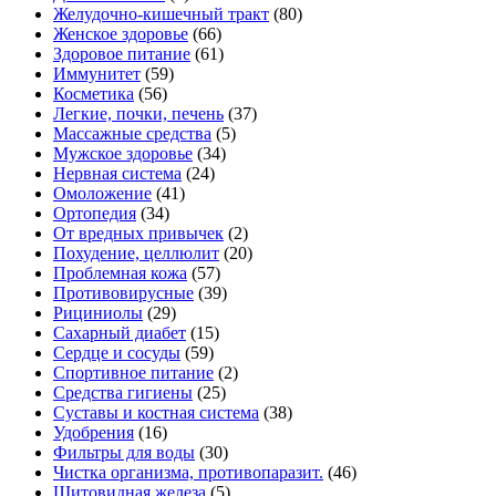
Желудочно-кишечный тракт
(80)
Женское здоровье
(66)
Здоровое питание
(61)
Иммунитет
(59)
Косметика
(56)
Легкие, почки, печень
(37)
Массажные средства
(5)
Мужское здоровье
(34)
Нервная система
(24)
Омоложение
(41)
Ортопедия
(34)
От вредных привычек
(2)
Похудение, целлюлит
(20)
Проблемная кожа
(57)
Противовирусные
(39)
Рициниолы
(29)
Сахарный диабет
(15)
Сердце и сосуды
(59)
Спортивное питание
(2)
Средства гигиены
(25)
Суставы и костная система
(38)
Удобрения
(16)
Фильтры для воды
(30)
Чистка организма, противопаразит.
(46)
Щитовидная железа
(5)