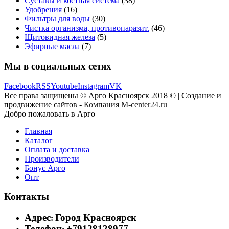
Суставы и костная система
(38)
Удобрения
(16)
Фильтры для воды
(30)
Чистка организма, противопаразит.
(46)
Щитовидная железа
(5)
Эфирные масла
(7)
Мы в социальных сетях
Facebook
RSS
Youtube
Instagram
VK
Все права защищены © Арго Красноярск 2018 © | Создание и
продвижение сайтов -
Компания M-center24.ru
Добро пожаловать в Арго
Главная
Каталог
Оплата и доставка
Производители
Бонус Арго
Опт
Контакты
Адрес
Город Красноярск
:
Телефон
+79128128977