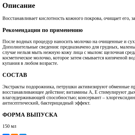
Описание
Восстанавливает кислотность кожного покрова, очищает его, з
Рекомендации по применению
После водных процедур наносить молочко на очищенные и су
Дополнительные сведения: предназначено для грудных, маленьк
случае нельзя мыть нежную кожу лица с мылом: щелочная среда
косметическое молочко, которое затем смывается кипяченой в
купания в любом возрасте.
СОСТАВ
Экстракты подорожника, петрушки активизируют обменные про
восстанавливающее действие; витамины А, Е стимулируют дых
влагоудерживающей способностью; консервант – хлоргексидин 
антисептический, бактерицидный эффект.
ФОРМА ВЫПУСКА
150 мл