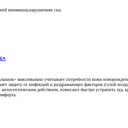
цией внимания,нарушениях сна.
к»
Малышок» максимально учитывает потребности кожи новорожденны
ает защиту от инфекций и раздражающих факторов (сухой возду
антисептическим действием, помогают быстро устранить зуд, к
омфорта.