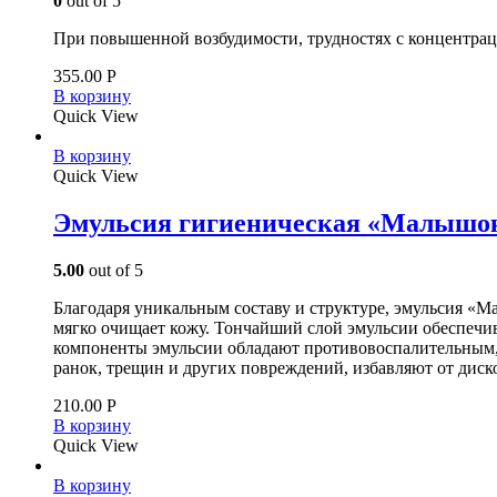
0
out of 5
При повышенной возбудимости, трудностях с концентра
355.00
Р
В корзину
Quick View
В корзину
Quick View
Эмульсия гигиеническая «Малышо
5.00
out of 5
Благодаря уникальным составу и структуре, эмульсия «
мягко очищает кожу. Тончайший слой эмульсии обеспечив
компоненты эмульсии обладают противовоспалительным, 
ранок, трещин и других повреждений, избавляют от диск
210.00
Р
В корзину
Quick View
В корзину