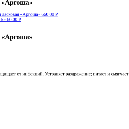
и «Аргоша»
 ласковая «Аргоша»
660.00
Р
ck»
60.00
Р
и «Аргоша»
ащищает от инфекций. Устраняет раздражение; питает и смягчает