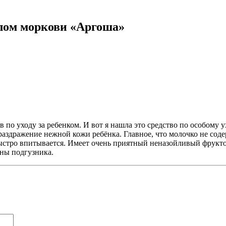
слом моркови «Аргоша»
в по уходу за ребенком. И вот я нашла это средство по особому
 раздражение нежной кожи ребёнка. Главное, что молочко не со
быстро впитывается. Имеет очень приятный неназойливый фрукто
ны подгузника.