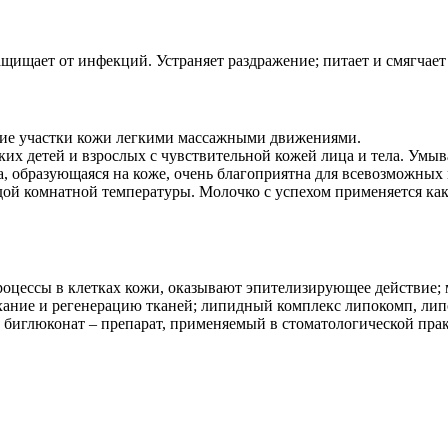
ащищает от инфекций. Устраняет раздражение; питает и смягчает
хие участки кожи легкими массажными движениями.
их детей и взрослых с чувствительной кожей лица и тела. Умыв
, образующаяся на коже, очень благоприятна для всевозможных 
одой комнатной температуры. Молочко с успехом применяется ка
цессы в клетках кожи, оказывают эпителизирующее действие; м
ание и регенерацию тканей; липидный комплекс липокомп, лип
биглюконат – препарат, применяемый в стоматологической прак