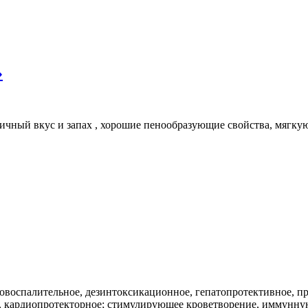
»
ичный вкус и запах , хорошие пенообразующие свойства, мягку
воспалительное, дезинтоксикационное, гепатопротективное, пр
 кардиопротекторное; стимулирующее кроветворение, иммунную