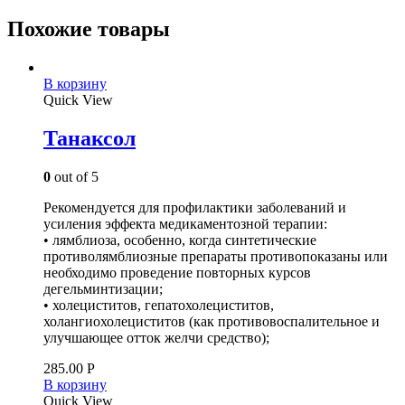
Похожие товары
В корзину
Quick View
Танаксол
0
out of 5
Рекомендуется для профилактики заболеваний и
усиления эффекта медикаментозной терапии:
• лямблиоза, особенно, когда синтетические
противолямблиозные препараты противопоказаны или
необходимо проведение повторных курсов
дегельминтизации;
• холециститов, гепатохолециститов,
холангиохолециститов (как противовоспалительное и
улучшающее отток желчи средство);
285.00
Р
В корзину
Quick View