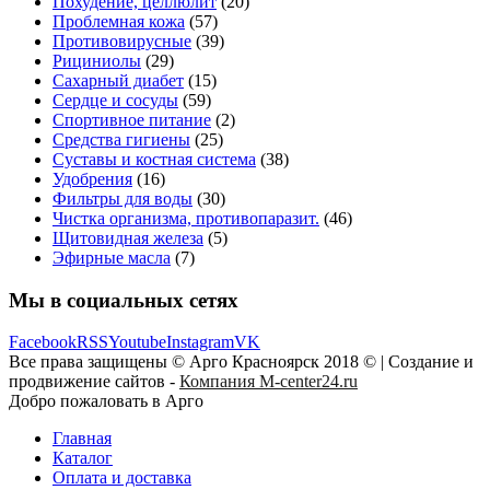
Похудение, целлюлит
(20)
Проблемная кожа
(57)
Противовирусные
(39)
Рициниолы
(29)
Сахарный диабет
(15)
Сердце и сосуды
(59)
Спортивное питание
(2)
Средства гигиены
(25)
Суставы и костная система
(38)
Удобрения
(16)
Фильтры для воды
(30)
Чистка организма, противопаразит.
(46)
Щитовидная железа
(5)
Эфирные масла
(7)
Мы в социальных сетях
Facebook
RSS
Youtube
Instagram
VK
Все права защищены © Арго Красноярск 2018 © | Создание и
продвижение сайтов -
Компания M-center24.ru
Добро пожаловать в Арго
Главная
Каталог
Оплата и доставка