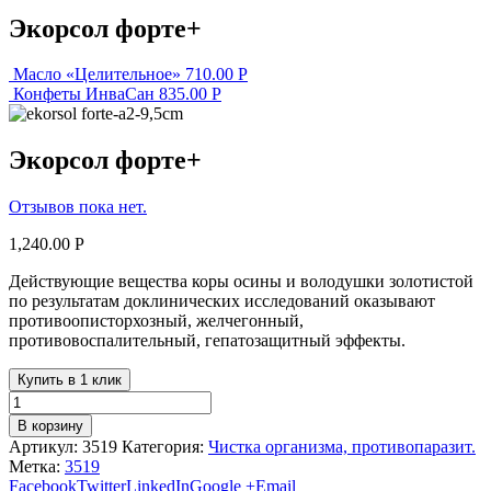
Экорсол форте+
Масло «Целительное»
710.00
Р
Конфеты ИнваСан
835.00
Р
Экорсол форте+
Отзывов пока нет.
1,240.00
Р
Действующие вещества коры осины и володушки золотистой
по результатам доклинических исследований оказывают
противоописторхозный, желчегонный,
противовоспалительный, гепатозащитный эффекты.
Купить в 1 клик
В корзину
Артикул:
3519
Категория:
Чистка организма, противопаразит.
Метка:
3519
Facebook
Twitter
LinkedIn
Google +
Email