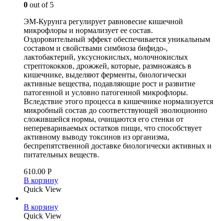
0
out of 5
ЭМ-Курунга регулирует равновесие кишечной
микрофлоры и нормализует ее состав.
Оздоровительный эффект обеспечивается уникальным
составом и свойствами симбиоза бифидо-,
лактобактерий, уксуснокислых, молочнокислых
стрептококков, дрожжей, которые, размножаясь в
кишечнике, выделяют ферменты, биологически
активные вещества, подавляющие рост и развитие
патогенной и условно патогенной микрофлоры.
Вследствие этого процесса в кишечнике нормализуется
микробный состав до соответствующей эволюционно
сложившейся нормы, очищаются его стенки от
неперевариваемых остатков пищи, что способствует
активному выводу токсинов из организма,
беспрепятственной доставке биологически активных и
питательных веществ.
610.00
Р
В корзину
Quick View
В корзину
Quick View