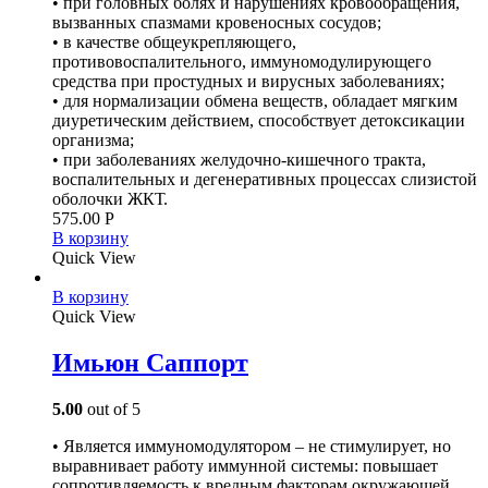
• при головных болях и нарушениях кровообращения,
вызванных спазмами кровеносных сосудов;
• в качестве общеукрепляющего,
противовоспалительного, иммуномодулирующего
средства при простудных и вирусных заболеваниях;
• для нормализации обмена веществ, обладает мягким
диуретическим действием, способствует детоксикации
организма;
• при заболеваниях желудочно-кишечного тракта,
воспалительных и дегенеративных процессах слизистой
оболочки ЖКТ.
575.00
Р
В корзину
Quick View
В корзину
Quick View
Имьюн Саппорт
5.00
out of 5
• Является иммуномодулятором – не стимулирует, но
выравнивает работу иммунной системы: повышает
сопротивляемость к вредным факторам окружающей