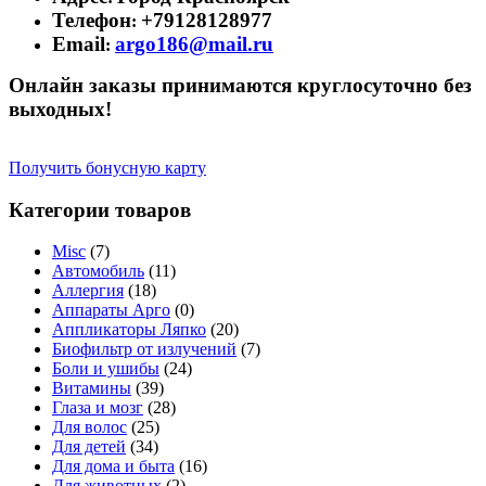
Телефон
+79128128977
:
Email
argo186@mail.ru
:
Онлайн заказы принимаются круглосуточно без
выходных!
Получить бонусную карту
Категории товаров
Misc
(7)
Автомобиль
(11)
Аллергия
(18)
Аппараты Арго
(0)
Аппликаторы Ляпко
(20)
Биофильтр от излучений
(7)
Боли и ушибы
(24)
Витамины
(39)
Глаза и мозг
(28)
Для волос
(25)
Для детей
(34)
Для дома и быта
(16)
Для животных
(2)