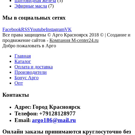
Щитовидная железа
(5)
Эфирные масла
(7)
Мы в социальных сетях
Facebook
RSS
Youtube
Instagram
VK
Все права защищены © Арго Красноярск 2018 © | Создание и
продвижение сайтов -
Компания M-center24.ru
Добро пожаловать в Арго
Главная
Каталог
Оплата и доставка
Производители
Бонус Арго
Опт
Контакты
Адрес
Город Красноярск
:
Телефон
+79128128977
:
Email
argo186@mail.ru
:
Онлайн заказы принимаются круглосуточно без