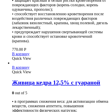
• защищает красный и белый ростки кроветворения от
повреждающих факторов (корень солодки, корень
одуванчика, прополис);
• способствует восстановлению кроветворения после
воздействия различных повреждающих факторов
(лабазник вязолистный, крапива, хвощ полевой, дягиль
лекарственный);
• предупреждает нарушения свертывающей системы
крови и способствует остановке кровотечений
(крапива).
770.00
Р
В корзину
Quick View
В корзину
Quick View
Живица кедра 12,5% с гуараной
0
out of 5
• в программах снижения веса: для активизации обмена
веществ, снижения аппетита, повышения
эффективности физических нагрузок;