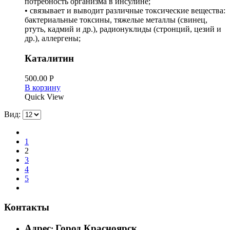
потребность организма в инсулине;
• связывает и выводит различные токсические вещества:
бактериальные токсины, тяжелые металлы (свинец,
ртуть, кадмий и др.), радионуклиды (стронций, цезий и
др.), аллергены;
Каталитин
500.00
Р
В корзину
Quick View
Вид:
1
2
3
4
5
Контакты
Адрес
Город Красноярск
: