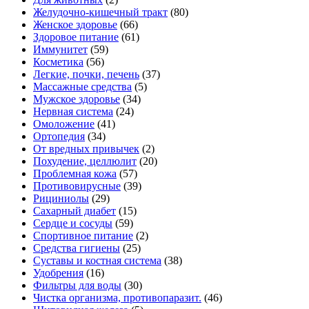
Желудочно-кишечный тракт
(80)
Женское здоровье
(66)
Здоровое питание
(61)
Иммунитет
(59)
Косметика
(56)
Легкие, почки, печень
(37)
Массажные средства
(5)
Мужское здоровье
(34)
Нервная система
(24)
Омоложение
(41)
Ортопедия
(34)
От вредных привычек
(2)
Похудение, целлюлит
(20)
Проблемная кожа
(57)
Противовирусные
(39)
Рициниолы
(29)
Сахарный диабет
(15)
Сердце и сосуды
(59)
Спортивное питание
(2)
Средства гигиены
(25)
Суставы и костная система
(38)
Удобрения
(16)
Фильтры для воды
(30)
Чистка организма, противопаразит.
(46)