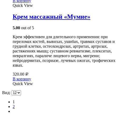
В корзину
Quick View
Крем массажный «Мумие»
5.00
out of 5
Крем эффективен для длительного применения: при
переломах костей, вывихах, ушибах, травмах суставов и
грудной клетки, остеохондрозах, артритах, артрозах,
растяжениях мышц; суставном ревматизме, плекситах,
невралгиях, параличе лицевого нерва, мигрени;
нейродермитах, псориазе, лучевых ожогах, трофических
язвах.
320.00
Р
В корзину
Quick View
Вид:
1
2