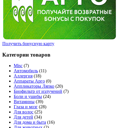
Получить бонусную карту
Категории товаров
Misc
(7)
Автомобиль
(11)
Аллергия
(18)
Аппараты Арго
(0)
Аппликаторы Ляпко
(20)
Биофильтр от излучений
(7)
Боли и ушибы
(24)
Витамины
(39)
Глаза и мозг
(28)
Для волос
(25)
Для детей
(34)
Для дома и быта
(16)
Для животных
(2)