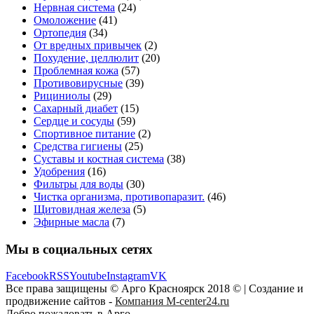
Нервная система
(24)
Омоложение
(41)
Ортопедия
(34)
От вредных привычек
(2)
Похудение, целлюлит
(20)
Проблемная кожа
(57)
Противовирусные
(39)
Рициниолы
(29)
Сахарный диабет
(15)
Сердце и сосуды
(59)
Спортивное питание
(2)
Средства гигиены
(25)
Суставы и костная система
(38)
Удобрения
(16)
Фильтры для воды
(30)
Чистка организма, противопаразит.
(46)
Щитовидная железа
(5)
Эфирные масла
(7)
Мы в социальных сетях
Facebook
RSS
Youtube
Instagram
VK
Все права защищены © Арго Красноярск 2018 © | Создание и
продвижение сайтов -
Компания M-center24.ru
Добро пожаловать в Арго