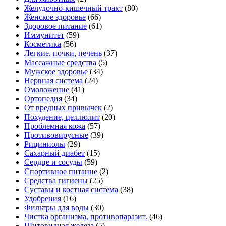
Желудочно-кишечный тракт
(80)
Женское здоровье
(66)
Здоровое питание
(61)
Иммунитет
(59)
Косметика
(56)
Легкие, почки, печень
(37)
Массажные средства
(5)
Мужское здоровье
(34)
Нервная система
(24)
Омоложение
(41)
Ортопедия
(34)
От вредных привычек
(2)
Похудение, целлюлит
(20)
Проблемная кожа
(57)
Противовирусные
(39)
Рициниолы
(29)
Сахарный диабет
(15)
Сердце и сосуды
(59)
Спортивное питание
(2)
Средства гигиены
(25)
Суставы и костная система
(38)
Удобрения
(16)
Фильтры для воды
(30)
Чистка организма, противопаразит.
(46)
Щитовидная железа
(5)