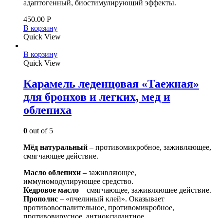
адаптогенный, биостимулирующий эффекты.
450.00
Р
В корзину
Quick View
В корзину
Quick View
Карамель леденцовая «Таежная»
для бронхов и легких, мед и
облепиха
0
out of 5
Мёд натуральный
– противомикробное, заживляющее,
смягчающее действие.
Масло облепихи
– заживляющее,
иммуномодулирующее средство.
Кедровое масло
– смягчающее, заживляющее действие.
Прополис
– «пчелиный клей». Оказывает
противовоспалительное, противомикробное,
противовирусное, антиоксидантное,