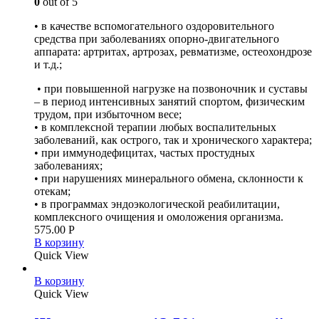
0
out of 5
• в качестве вспомогательного оздоровительного
средства при заболеваниях опорно-двигательного
аппарата: артритах, артрозах, ревматизме, остеохондрозе
и т.д.;
• при повышенной нагрузке на позвоночник и суставы
– в период интенсивных занятий спортом, физическим
трудом, при избыточном весе;
• в комплексной терапии любых воспалительных
заболеваний, как острого, так и хронического характера;
• при иммунодефицитах, частых простудных
заболеваниях;
• при нарушениях минерального обмена, склонности к
отекам;
• в программах эндоэкологической реабилитации,
комплексного очищения и омоложения организма.
575.00
Р
В корзину
Quick View
В корзину
Quick View