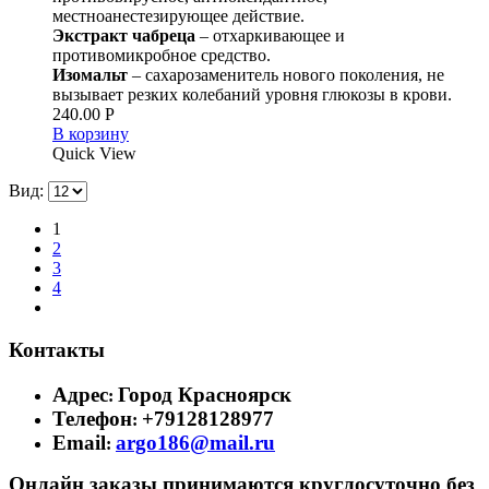
местноанестезирующее действие.
Экстракт чабреца
– отхаркивающее и
противомикробное средство.
Изомальт
– сахарозаменитель нового поколения, не
вызывает резких колебаний уровня глюкозы в крови.
240.00
Р
В корзину
Quick View
Вид:
1
2
3
4
Контакты
Адрес
Город Красноярск
:
Телефон
+79128128977
:
Email
argo186@mail.ru
:
Онлайн заказы принимаются круглосуточно без