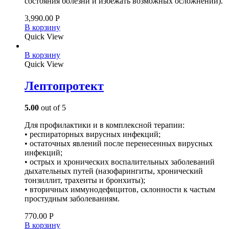
состояния болезни и избежать возможных осложнений).
3,990.00
Р
В корзину
Quick View
В корзину
Quick View
Лептопротект
5.00
out of 5
Для профилактики и в комплексной терапии:
• респираторных вирусных инфекций;
• остаточных явлений после перенесенных вирусных
инфекций;
• острых и хронических воспалительных заболеваний
дыхательных путей (назофарингиты, хронический
тонзиллит, трахеиты и бронхиты);
• вторичных иммунодефицитов, склонности к частым
простудным заболеваниям.
770.00
Р
В корзину