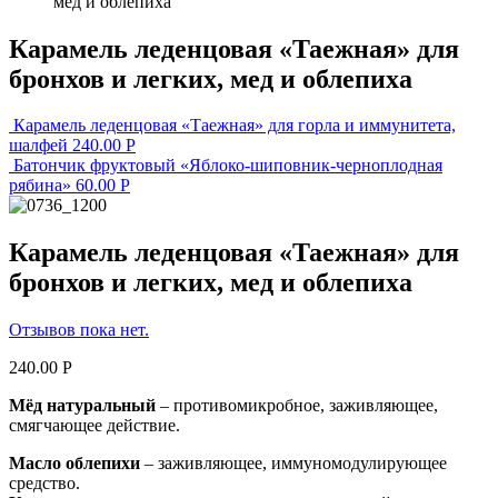
мед и облепиха
Карамель леденцовая «Таежная» для
бронхов и легких, мед и облепиха
Карамель леденцовая «Таежная» для горла и иммунитета,
шалфей
240.00
Р
Батончик фруктовый «Яблоко-шиповник-черноплодная
рябина»
60.00
Р
Карамель леденцовая «Таежная» для
бронхов и легких, мед и облепиха
Отзывов пока нет.
240.00
Р
Мёд натуральный
– противомикробное, заживляющее,
смягчающее действие.
Масло облепихи
– заживляющее, иммуномодулирующее
средство.