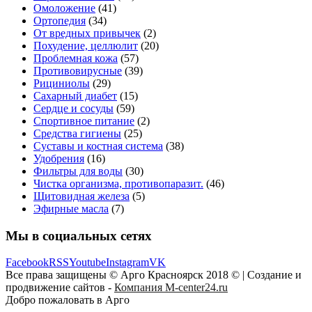
Омоложение
(41)
Ортопедия
(34)
От вредных привычек
(2)
Похудение, целлюлит
(20)
Проблемная кожа
(57)
Противовирусные
(39)
Рициниолы
(29)
Сахарный диабет
(15)
Сердце и сосуды
(59)
Спортивное питание
(2)
Средства гигиены
(25)
Суставы и костная система
(38)
Удобрения
(16)
Фильтры для воды
(30)
Чистка организма, противопаразит.
(46)
Щитовидная железа
(5)
Эфирные масла
(7)
Мы в социальных сетях
Facebook
RSS
Youtube
Instagram
VK
Все права защищены © Арго Красноярск 2018 © | Создание и
продвижение сайтов -
Компания M-center24.ru
Добро пожаловать в Арго