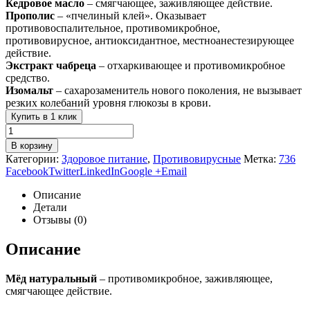
Кедровое масло
– смягчающее, заживляющее действие.
Прополис
– «пчелиный клей». Оказывает
противовоспалительное, противомикробное,
противовирусное, антиоксидантное, местноанестезирующее
действие.
Экстракт чабреца
– отхаркивающее и противомикробное
средство.
Изомальт
– сахарозаменитель нового поколения, не вызывает
резких колебаний уровня глюкозы в крови.
Купить в 1 клик
В корзину
Категории:
Здоровое питание
,
Противовирусные
Метка:
736
Facebook
Twitter
LinkedIn
Google +
Email
Описание
Детали
Отзывы (0)
Описание
Мёд натуральный
– противомикробное, заживляющее,
смягчающее действие.