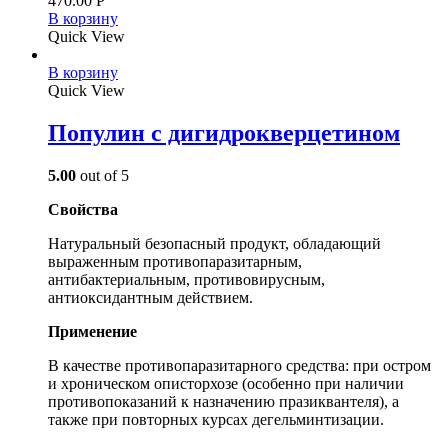
470.00
Р
В корзину
Quick View
В корзину
Quick View
Популин с дигидрокверцетином
5.00
out of 5
Свойства
Натуральный безопасный продукт, обладающий
выраженным противопаразитарным,
антибактериальным, противовирусным,
антиоксидантным действием.
Применение
В качестве противопаразитарного средства: при остром
и хроническом описторхозе (особенно при наличии
противопоказаний к назначению празиквантеля), а
также при повторных курсах дегельминтизации.