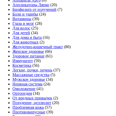
Аппараты Арго
(0)
Аппликаторы Ляпко
(20)
Биофильтр от излучений
(7)
Боли и ушибы
(24)
Витамины
(39)
Глаза и мозг
(28)
Для волос
(25)
Для детей
(34)
Для дома и быта
(16)
Для животных
(2)
Желудочно-кишечный тракт
(80)
Женское здоровье
(66)
Здоровое питание
(61)
Иммунитет
(59)
Косметика
(56)
Легкие, почки, печень
(37)
Массажные средства
(5)
Мужское здоровье
(34)
Нервная система
(24)
Омоложение
(41)
Ортопедия
(34)
От вредных привычек
(2)
Похудение, целлюлит
(20)
Проблемная кожа
(57)
Противовирусные
(39)