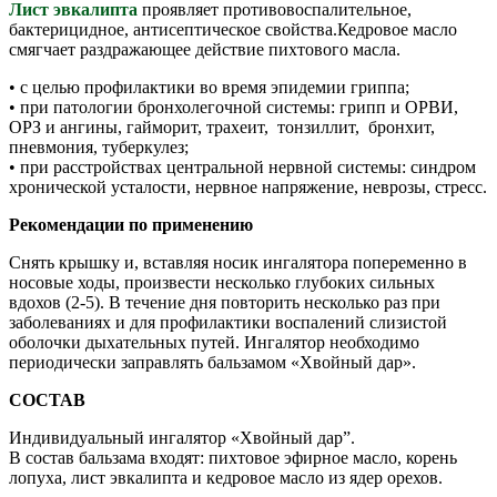
Лист эвкалипта
проявляет противовоспалительное,
бактерицидное, антисептическое свойства.Кедровое масло
смягчает раздражающее действие пихтового масла.
• с целью профилактики во время эпидемии гриппа;
• при патологии бронхолегочной системы: грипп и ОРВИ,
ОРЗ и ангины, гайморит, трахеит, тонзиллит, бронхит,
пневмония, туберкулез;
• при расстройствах центральной нервной системы: синдром
хронической усталости, нервное напряжение, неврозы, стресс.
Рекомендации по применению
Снять крышку и, вставляя носик ингалятора попеременно в
носовые ходы, произвести несколько глубоких сильных
вдохов (2-5). В течение дня повторить несколько раз при
заболеваниях и для профилактики воспалений слизистой
оболочки дыхательных путей. Ингалятор необходимо
периодически заправлять бальзамом «Хвойный дар».
СОСТАВ
Индивидуальный ингалятор «Хвойный дар”.
В состав бальзама входят: пихтовое эфирное масло, корень
лопуха, лист эвкалипта и кедровое масло из ядер орехов.