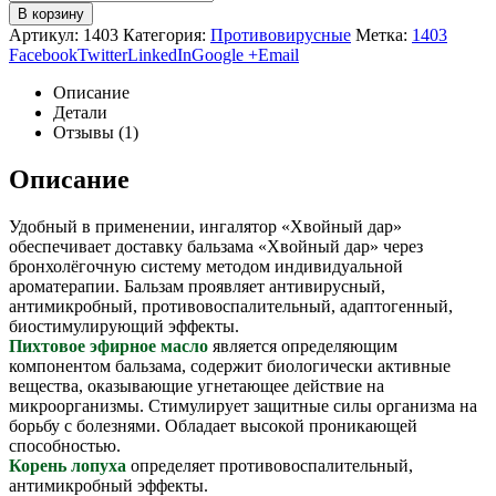
В корзину
Артикул:
1403
Категория:
Противовирусные
Метка:
1403
Facebook
Twitter
LinkedIn
Google +
Email
Описание
Детали
Отзывы (1)
Описание
Удобный в применении, ингалятор «Хвойный дар»
обеспечивает доставку бальзама «Хвойный дар» через
бронхолёгочную систему методом индивидуальной
ароматерапии. Бальзам проявляет антивирусный,
антимикробный, противовоспалительный, адаптогенный,
биостимулирующий эффекты.
Пихтовое эфирное масло
является определяющим
компонентом бальзама, содержит биологически активные
вещества, оказывающие угнетающее действие на
микроорганизмы. Стимулирует защитные силы организма на
борьбу с болезнями. Обладает высокой проникающей
способностью.
Корень лопуха
определяет противовоспалительный,
антимикробный эффекты.