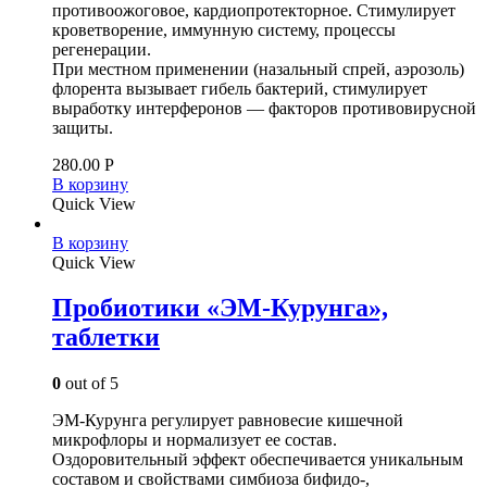
противоожоговое, кардиопротекторное. Стимулирует
кроветворение, иммунную систему, процессы
регенерации.
При местном применении (назальный спрей, аэрозоль)
флорента вызывает гибель бактерий, стимулирует
выработку интерферонов — факторов противовирусной
защиты.
280.00
Р
В корзину
Quick View
В корзину
Quick View
Пробиотики «ЭМ-Курунга»,
таблетки
0
out of 5
ЭМ-Курунга регулирует равновесие кишечной
микрофлоры и нормализует ее состав.
Оздоровительный эффект обеспечивается уникальным
составом и свойствами симбиоза бифидо-,