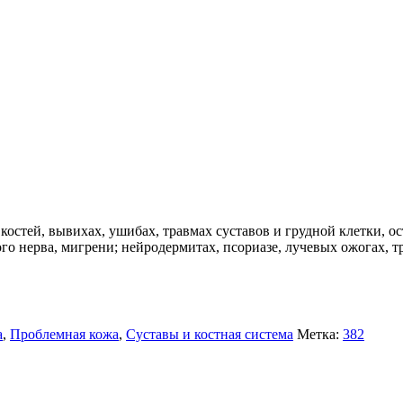
остей, вывихах, ушибах, травмах суставов и грудной клетки, ос
го нерва, мигрени; нейродермитах, псориазе, лучевых ожогах, т
а
,
Проблемная кожа
,
Суставы и костная система
Метка:
382