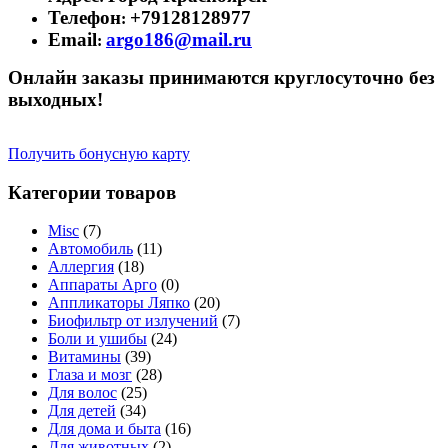
Телефон
+79128128977
:
Email
argo186@mail.ru
:
Онлайн заказы принимаются круглосуточно без
выходных!
Получить бонусную карту
Категории товаров
Misc
(7)
Автомобиль
(11)
Аллергия
(18)
Аппараты Арго
(0)
Аппликаторы Ляпко
(20)
Биофильтр от излучений
(7)
Боли и ушибы
(24)
Витамины
(39)
Глаза и мозг
(28)
Для волос
(25)
Для детей
(34)
Для дома и быта
(16)
Для животных
(2)