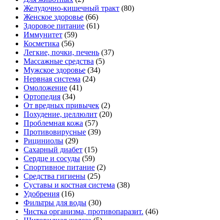
Желудочно-кишечный тракт
(80)
Женское здоровье
(66)
Здоровое питание
(61)
Иммунитет
(59)
Косметика
(56)
Легкие, почки, печень
(37)
Массажные средства
(5)
Мужское здоровье
(34)
Нервная система
(24)
Омоложение
(41)
Ортопедия
(34)
От вредных привычек
(2)
Похудение, целлюлит
(20)
Проблемная кожа
(57)
Противовирусные
(39)
Рициниолы
(29)
Сахарный диабет
(15)
Сердце и сосуды
(59)
Спортивное питание
(2)
Средства гигиены
(25)
Суставы и костная система
(38)
Удобрения
(16)
Фильтры для воды
(30)
Чистка организма, противопаразит.
(46)