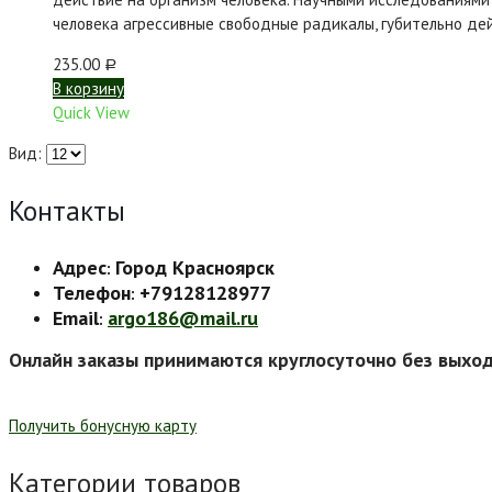
человека агрессивные свободные радикалы, губительно де
235.00
Р
В корзину
Quick View
Вид:
Контакты
Адрес
Город Красноярск
:
Телефон
+79128128977
:
Email
argo186@mail.ru
:
Онлайн заказы принимаются круглосуточно без выхо
Получить бонусную карту
Категории товаров