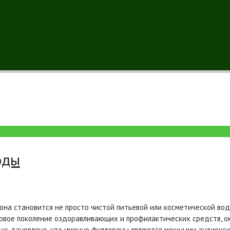
оды
 она становится не просто чистой питьевой или косметической вод
новое поколение оздоравливающих и профилактических средств, 
и ус-тановлено, что именно фуллерены являются мощными антиокс