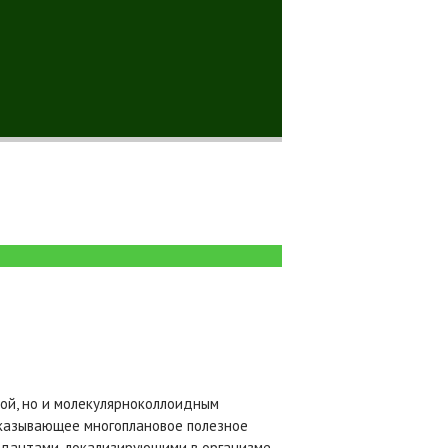
ой, но и молекулярно­коллоидным
оказывающее многоплановое полезное
идантами, локализирующими в организме