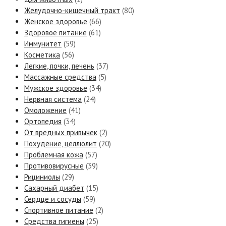
Желудочно-кишечный тракт
(80)
Женское здоровье
(66)
Здоровое питание
(61)
Иммунитет
(59)
Косметика
(56)
Легкие, почки, печень
(37)
Массажные средства
(5)
Мужское здоровье
(34)
Нервная система
(24)
Омоложение
(41)
Ортопедия
(34)
От вредных привычек
(2)
Похудение, целлюлит
(20)
Проблемная кожа
(57)
Противовирусные
(39)
Рициниолы
(29)
Сахарный диабет
(15)
Сердце и сосуды
(59)
Спортивное питание
(2)
Средства гигиены
(25)