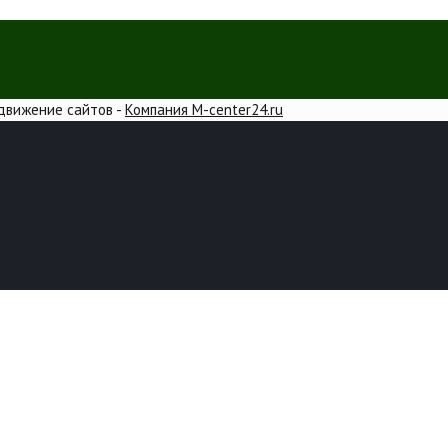
одвижение сайтов -
Компания M-center24.ru