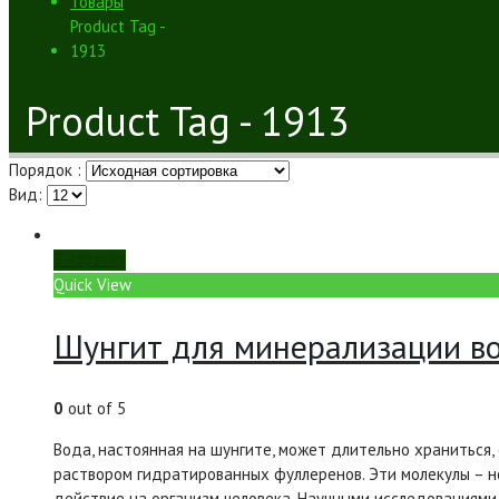
Товары
Product Tag -
1913
Product Tag - 1913
Порядок :
Вид:
В корзину
Quick View
Шунгит для минерализации в
0
out of 5
Вода, настоянная на шунгите, может длительно храниться,
раствором гидратированных фуллеренов. Эти молекулы – 
действие на организм человека. Научными исследованиям