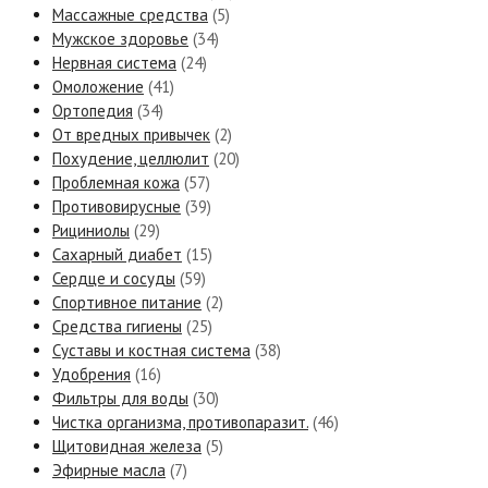
Массажные средства
(5)
Мужское здоровье
(34)
Нервная система
(24)
Омоложение
(41)
Ортопедия
(34)
От вредных привычек
(2)
Похудение, целлюлит
(20)
Проблемная кожа
(57)
Противовирусные
(39)
Рициниолы
(29)
Сахарный диабет
(15)
Сердце и сосуды
(59)
Спортивное питание
(2)
Средства гигиены
(25)
Суставы и костная система
(38)
Удобрения
(16)
Фильтры для воды
(30)
Чистка организма, противопаразит.
(46)
Щитовидная железа
(5)
Эфирные масла
(7)