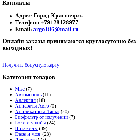
Контакты
Адрес
Город Красноярск
:
Телефон
+79128128977
:
Email
argo186@mail.ru
:
Онлайн заказы принимаются круглосуточно без
выходных!
Получить бонусную карту
Категории товаров
Misc
(7)
Автомобиль
(11)
Аллергия
(18)
Аппараты Арго
(0)
Аппликаторы Ляпко
(20)
Биофильтр от излучений
(7)
Боли и ушибы
(24)
Витамины
(39)
Глаза и мозг
(28)
Для волос
(25)