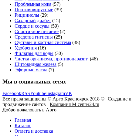
Проблемная кожа
(57)
Противовирусные
(39)
Рициниолы
(29)
Сахарный диабет
(15)
Сердце и сосуды
(59)
Спортивное питание
(2)
Средства гигиены
(25)
Суставы и костная система
(38)
Удобрения
(16)
Фильтры для воды
(30)
Чистка организма, противопаразит.
(46)
Щитовидная железа
(5)
Эфирные масла
(7)
Мы в социальных сетях
Facebook
RSS
Youtube
Instagram
VK
Все права защищены © Арго Красноярск 2018 © | Создание и
продвижение сайтов -
Компания M-center24.ru
Добро пожаловать в Арго
Главная
Каталог
Оплата и доставка