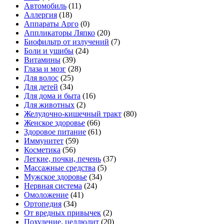
Автомобиль
(11)
Аллергия
(18)
Аппараты Арго
(0)
Аппликаторы Ляпко
(20)
Биофильтр от излучений
(7)
Боли и ушибы
(24)
Витамины
(39)
Глаза и мозг
(28)
Для волос
(25)
Для детей
(34)
Для дома и быта
(16)
Для животных
(2)
Желудочно-кишечный тракт
(80)
Женское здоровье
(66)
Здоровое питание
(61)
Иммунитет
(59)
Косметика
(56)
Легкие, почки, печень
(37)
Массажные средства
(5)
Мужское здоровье
(34)
Нервная система
(24)
Омоложение
(41)
Ортопедия
(34)
От вредных привычек
(2)
Похудение, целлюлит
(20)