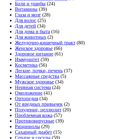
Боли и ушибы
(24)
Витамины
(39)
Глаза и мозг
(28)
Для волос
(25)
Для детей
(34)
Для дома и быта
(16)
Для животных
(2)
Желудочно-кишечный тракт
(80)
Женское здоровье
(66)
Здоровое питание
(61)
Иммунитет
(59)
Косметика
(56)
Легкие, почки, печень
(37)
Массажные средства
(5)
Мужское здоровье
(34)
Нервная система
(24)
Омоложение
(41)
Ортопедия
(34)
От вредных привычек
(2)
Похудение, целлюлит
(20)
Проблемная кожа
(57)
Противовирусные
(39)
Рициниолы
(29)
Сахарный диабет
(15)
Сердце и сосуды
(59)