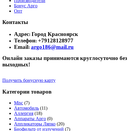
Производители
Бонус Арго
Опт
Контакты
Адрес
Город Красноярск
:
Телефон
+79128128977
:
Email
argo186@mail.ru
:
Онлайн заказы принимаются круглосуточно без
выходных!
Получить бонусную карту
Категории товаров
Misc
(7)
Автомобиль
(11)
Аллергия
(18)
Аппараты Арго
(0)
Аппликаторы Ляпко
(20)
Биофильтр от излучений
(7)