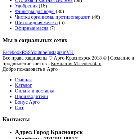
Суставы и костная система
(38)
Удобрения
(16)
Фильтры для воды
(30)
Чистка организма, противопаразит.
(46)
Щитовидная железа
(5)
Эфирные масла
(7)
Мы в социальных сетях
Facebook
RSS
Youtube
Instagram
VK
Все права защищены © Арго Красноярск 2018 © | Создание и
продвижение сайтов -
Компания M-center24.ru
Добро пожаловать в Арго
Главная
Каталог
Оплата и доставка
Производители
Бонус Арго
Опт
Контакты
Адрес
Город Красноярск
:
Телефон
+79128128977