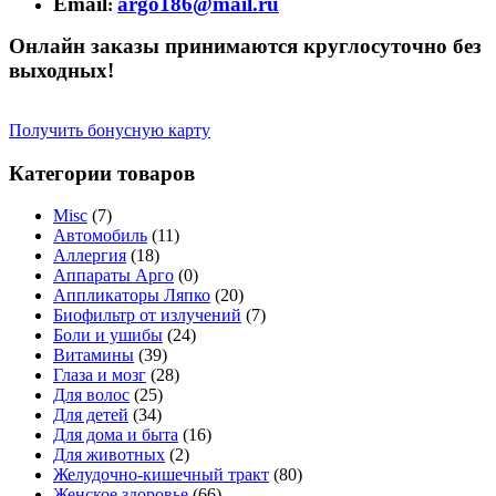
Email
argo186@mail.ru
:
Онлайн заказы принимаются круглосуточно без
выходных!
Получить бонусную карту
Категории товаров
Misc
(7)
Автомобиль
(11)
Аллергия
(18)
Аппараты Арго
(0)
Аппликаторы Ляпко
(20)
Биофильтр от излучений
(7)
Боли и ушибы
(24)
Витамины
(39)
Глаза и мозг
(28)
Для волос
(25)
Для детей
(34)
Для дома и быта
(16)
Для животных
(2)
Желудочно-кишечный тракт
(80)
Женское здоровье
(66)