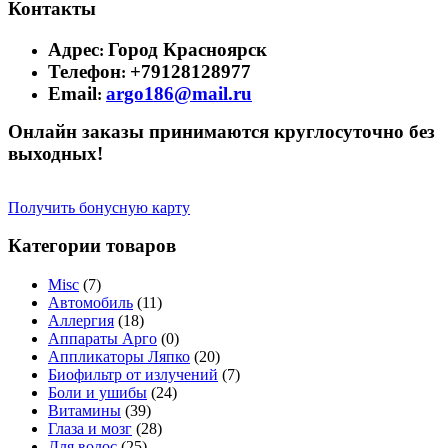
Контакты
Адрес
Город Красноярск
:
Телефон
+79128128977
:
Email
argo186@mail.ru
:
Онлайн заказы принимаются круглосуточно без
выходных!
Получить бонусную карту
Категории товаров
Misc
(7)
Автомобиль
(11)
Аллергия
(18)
Аппараты Арго
(0)
Аппликаторы Ляпко
(20)
Биофильтр от излучений
(7)
Боли и ушибы
(24)
Витамины
(39)
Глаза и мозг
(28)
Для волос
(25)