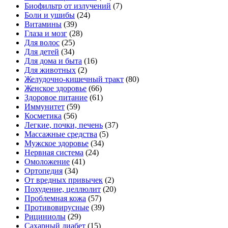
Биофильтр от излучений
(7)
Боли и ушибы
(24)
Витамины
(39)
Глаза и мозг
(28)
Для волос
(25)
Для детей
(34)
Для дома и быта
(16)
Для животных
(2)
Желудочно-кишечный тракт
(80)
Женское здоровье
(66)
Здоровое питание
(61)
Иммунитет
(59)
Косметика
(56)
Легкие, почки, печень
(37)
Массажные средства
(5)
Мужское здоровье
(34)
Нервная система
(24)
Омоложение
(41)
Ортопедия
(34)
От вредных привычек
(2)
Похудение, целлюлит
(20)
Проблемная кожа
(57)
Противовирусные
(39)
Рициниолы
(29)
Сахарный диабет
(15)