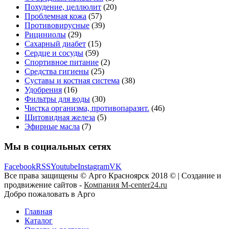
Похудение, целлюлит
(20)
Проблемная кожа
(57)
Противовирусные
(39)
Рициниолы
(29)
Сахарный диабет
(15)
Сердце и сосуды
(59)
Спортивное питание
(2)
Средства гигиены
(25)
Суставы и костная система
(38)
Удобрения
(16)
Фильтры для воды
(30)
Чистка организма, противопаразит.
(46)
Щитовидная железа
(5)
Эфирные масла
(7)
Мы в социальных сетях
Facebook
RSS
Youtube
Instagram
VK
Все права защищены © Арго Красноярск 2018 © | Создание и
продвижение сайтов -
Компания M-center24.ru
Добро пожаловать в Арго
Главная
Каталог