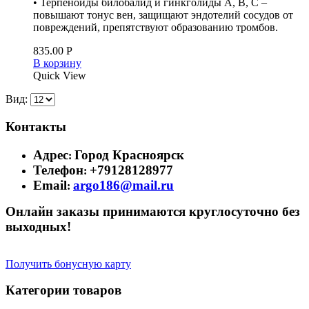
• Терпеноиды билобалид и гинкголиды А, В, С –
повышают тонус вен, защищают эндотелий сосудов от
повреждений, препятствуют образованию тромбов.
835.00
Р
В корзину
Quick View
Вид:
Контакты
Адрес
Город Красноярск
:
Телефон
+79128128977
:
Email
argo186@mail.ru
:
Онлайн заказы принимаются круглосуточно без
выходных!
Получить бонусную карту
Категории товаров