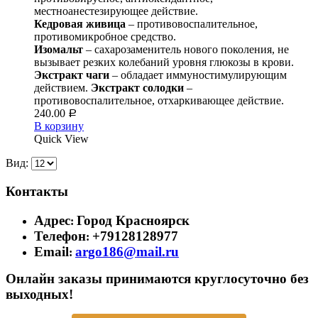
местноанестезирующее действие.
Кедровая живица
– противовоспалительное,
противомикробное средство.
Изомальт
– сахарозаменитель нового поколения, не
вызывает резких колебаний уровня глюкозы в крови.
Экстракт чаги
– обладает иммуностимулирующим
действием.
Экстракт солодки
–
противовоспалительное, отхаркивающее действие.
240.00
Р
В корзину
Quick View
Вид:
Контакты
Адрес
Город Красноярск
:
Телефон
+79128128977
:
Email
argo186@mail.ru
:
Онлайн заказы принимаются круглосуточно без
выходных!