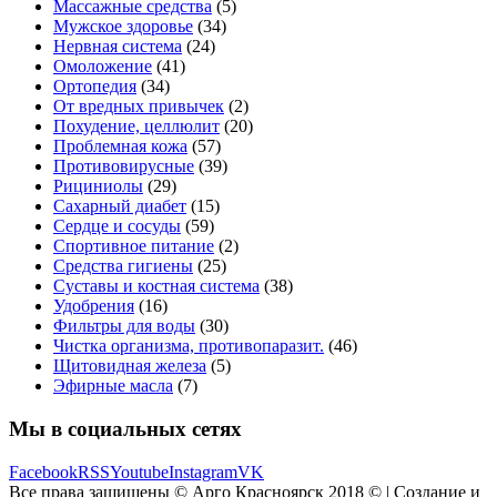
Массажные средства
(5)
Мужское здоровье
(34)
Нервная система
(24)
Омоложение
(41)
Ортопедия
(34)
От вредных привычек
(2)
Похудение, целлюлит
(20)
Проблемная кожа
(57)
Противовирусные
(39)
Рициниолы
(29)
Сахарный диабет
(15)
Сердце и сосуды
(59)
Спортивное питание
(2)
Средства гигиены
(25)
Суставы и костная система
(38)
Удобрения
(16)
Фильтры для воды
(30)
Чистка организма, противопаразит.
(46)
Щитовидная железа
(5)
Эфирные масла
(7)
Мы в социальных сетях
Facebook
RSS
Youtube
Instagram
VK
Все права защищены © Арго Красноярск 2018 © | Создание и