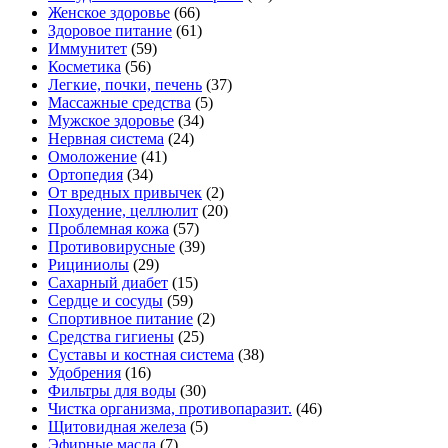
Женское здоровье
(66)
Здоровое питание
(61)
Иммунитет
(59)
Косметика
(56)
Легкие, почки, печень
(37)
Массажные средства
(5)
Мужское здоровье
(34)
Нервная система
(24)
Омоложение
(41)
Ортопедия
(34)
От вредных привычек
(2)
Похудение, целлюлит
(20)
Проблемная кожа
(57)
Противовирусные
(39)
Рициниолы
(29)
Сахарный диабет
(15)
Сердце и сосуды
(59)
Спортивное питание
(2)
Средства гигиены
(25)
Суставы и костная система
(38)
Удобрения
(16)
Фильтры для воды
(30)
Чистка организма, противопаразит.
(46)
Щитовидная железа
(5)
Эфирные масла
(7)