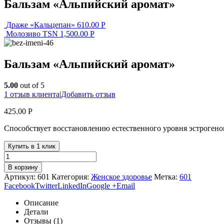
Бальзам «Альпийский аромат»
Драже «Кальцепан»
610.00
Р
Молозиво TSN
1,500.00
Р
Бальзам «Альпийский аромат»
5.00
out of 5
1
отзыв клиента
|
Добавить отзыв
425.00
Р
Способствует восстановлению естественного уровня эстроген
Купить в 1 клик
В корзину
Артикул:
601
Категория:
Женское здоровье
Метка:
601
Facebook
Twitter
LinkedIn
Google +
Email
Описание
Детали
Отзывы (1)