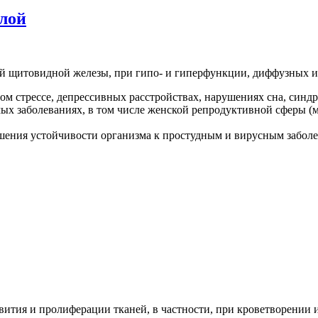
елой
ий щитовидной железы, при гипо- и гиперфункции, диффузных и
м стрессе, депрессивных расстройствах, нарушениях сна, синдр
ых заболеваниях, в том числе женской репродуктивной сферы (м
шения устойчивости организма к простудным и вирусным забол
вития и пролиферации тканей, в частности, при кроветворении и