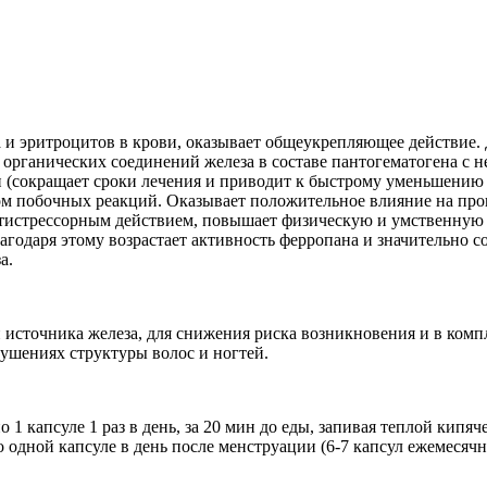
 и эритроцитов в крови, оказывает общеукрепляющее действие. Д
е органических соединений железа в составе пантогематогена с
и (сокращает сроки лечения и приводит к быстрому уменьшению
 побочных реакций. Оказывает положительное влияние на проц
нтистрессорным действием, повышает физическую и умственную 
лагодаря этому возрастает активность ферропана и значительно
а.
 источника железа, для снижения риска возникновения и в ко
рушениях структуры волос и ногтей.
 1 капсуле 1 раз в день, за 20 мин до еды, запивая теплой кипяч
дной капсуле в день после менструации (6-7 капсул ежемесячн