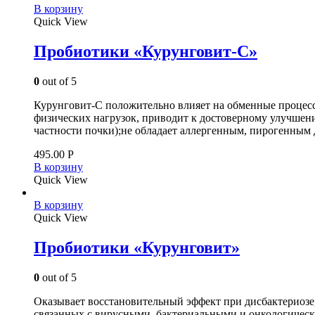
В корзину
Quick View
Пробиотики «Курунговит-С»
0
out of 5
Курунговит-С положительно влияет на обменные процессы
физических нагрузок, приводит к достоверному улучшени
частности почки);не обладает аллергенным, пирогенным 
495.00
Р
В корзину
Quick View
В корзину
Quick View
Пробиотики «Курунговит»
0
out of 5
Оказывает восстановительный эффект при дисбактериозе
связанных с вирусными, бактериальными и онкологичес