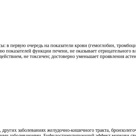
: в первую очередь на показатели крови (гемоглобин, тромбоци
ю показателей функции печени, не оказывает отрицательного в
действием, не токсичен; достоверно уменьшает проявления асте
, других заболеваниях желудочно-кишечного тракта, бронхолег
кими заболеваниями. Бифидостимулирующий эффект моркови свя