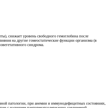
ты), снижает уровень свободного гемоглобина после
лияния на другие гомеостатические функции организма (в
новегетативного синдрома.
очной патологии, при анемии и иммунодефицитных состояниях,
зан с наличием пантотенатсодержащих соединений.