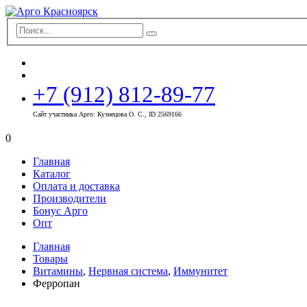
+7 (912) 812-89-77
Сайт участника Арго: Кузнецова О. С., ID 2569166
0
Главная
Каталог
Оплата и доставка
Производители
Бонус Арго
Опт
Главная
Товары
Витамины
,
Нервная система
,
Иммунитет
Ферропан