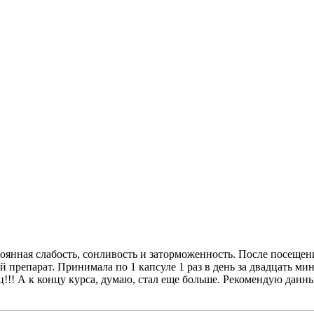
оянная слабость, сонливость и заторможенность. После посещени
репарат. Принимала по 1 капсуле 1 раз в день за двадцать мину
иц!!! А к концу курса, думаю, стал еще больше. Рекомендую дан