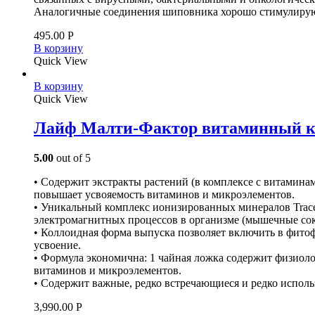
Аналогичные соединения шиповника хорошо стимулирую
495.00
Р
В корзину
Quick View
В корзину
Quick View
Лайф Малти-Фактор витаминный к
5.00
out of 5
• Содержит экстракты растений (в комплексе с витамин
повышает усвояемость витаминов и микроэлементов.
• Уникальный комплекс ионизированных минералов Trace 
электромагнитных процессов в организме (мышечные сокр
• Коллоидная форма выпуска позволяет включить в фито
усвоение.
• Формула экономична: 1 чайная ложка содержит физиол
витаминов и микроэлементов.
• Содержит важные, редко встречающиеся и редко исполь
3,990.00
Р