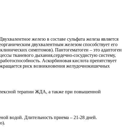
вухвалентное железо в составе сульфата железа является
 неорганическим двухвалентным железом способствует его
 клинических симптомов). Пантогематоген – это адаптоген
ессы тканевого дыхания,сердечно-сосудистую систему,
работоспособность. Аскорбиновая кислота препятствует
 сокращается риск возникновения желудочно­кишечных
мплексной терапии ЖДА, а также при повышенной
еной водой. Длительность приема – 21-28 дней.
о).