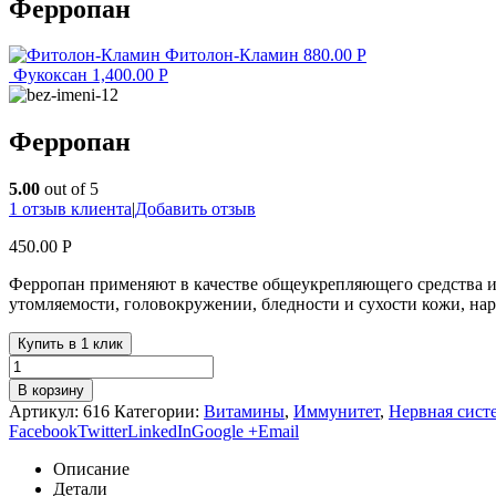
Ферропан
Фитолон-Кламин
880.00
Р
Фукоксан
1,400.00
Р
Ферропан
5.00
out of 5
1
отзыв клиента
|
Добавить отзыв
450.00
Р
Ферропан применяют в качестве общеукрепляющего средства и
утомляемости, головокружении, бледности и сухости кожи, на
Купить в 1 клик
В корзину
Артикул:
616
Категории:
Витамины
,
Иммунитет
,
Нервная сист
Facebook
Twitter
LinkedIn
Google +
Email
Описание
Детали