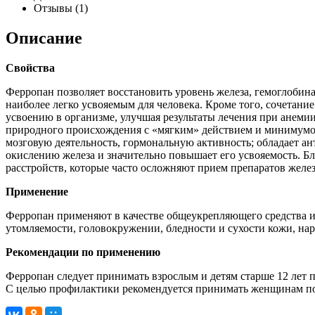
Отзывы (1)
Описание
Свойства
Ферропан позволяет восстановить уровень железа, гемоглобина
наиболее легко усвояемым для человека. Кроме того, сочетани
усвоению в организме, улучшая результаты лечения при анеми
природного происхождения с «мягким» действием и минимумом
мозговую деятельность, гормональную активность; обладает а
окислению железа и значительно повышает его усвояемость. Б
расстройств, которые часто осложняют прием препаратов желез
Применение
Ферропан применяют в качестве общеукрепляющего средства и
утомляемости, головокружении, бледности и сухости кожи, на
Рекомендации по применению
Ферропан следует принимать взрослым и детям старше 12 лет по
С целью профилактики рекомендуется принимать женщинам по о