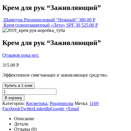
Крем для рук “Заживляющий”
Шампунь Рициниоловый “Нежный”
380.00
Р
Крем солнцезащитный «Лето» SPF 30
525.00
Р
Крем для рук “Заживляющий”
Отзывов пока нет.
315.00
Р
Эффективное смягчающее и заживляющее средство.
Купить в 1 клик
В корзину
Категории:
Косметика
,
Рициниолы
Метка:
1169
Facebook
Twitter
LinkedIn
Google +
Email
Описание
Детали
Отзывы (0)