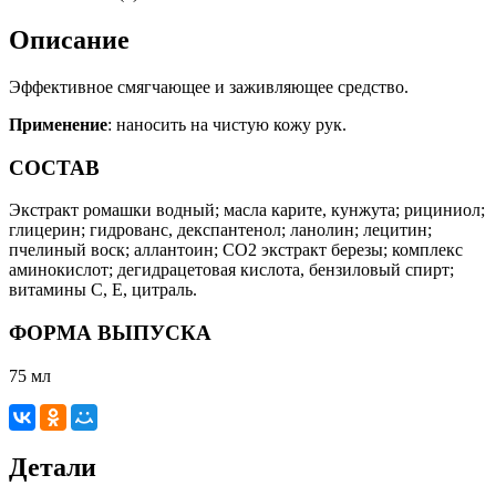
Описание
Эффективное смягчающее и заживляющее средство.
Применение
: наносить на чистую кожу рук.
СОСТАВ
Экстракт ромашки водный; масла карите, кунжута; рициниол;
глицерин; гидрованс, декспантенол; ланолин; лецитин;
пчелиный воск; аллантоин; СО2 экстракт березы; комплекс
аминокислот; дегидрацетовая кислота, бензиловый спирт;
витамины С, Е, цитраль.
ФОРМА ВЫПУСКА
75 мл
Детали