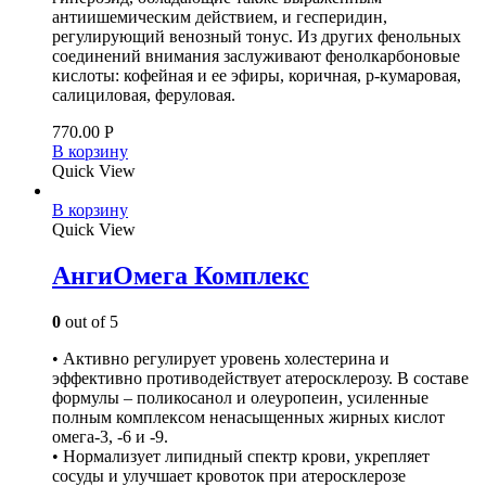
антиишемическим действием, и гесперидин,
регулирующий венозный тонус. Из других фенольных
соединений внимания заслуживают фенолкарбоновые
кислоты: кофейная и ее эфиры, коричная, р-кумаровая,
салициловая, феруловая.
770.00
Р
В корзину
Quick View
В корзину
Quick View
АнгиОмега Комплекс
0
out of 5
• Активно регулирует уровень холестерина и
эффективно противодействует атеросклерозу. В составе
формулы – поликосанол и олеуропеин, усиленные
полным комплексом ненасыщенных жирных кислот
омега-3, -6 и -9.
• Нормализует липидный спектр крови, укрепляет
сосуды и улучшает кровоток при атеросклерозе