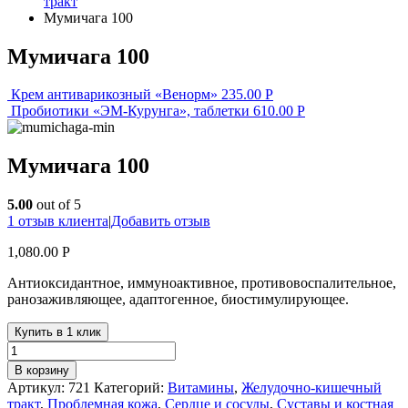
тракт
Мумичага 100
Мумичага 100
Крем антиварикозный «Венорм»
235.00
Р
Пробиотики «ЭМ-Курунга», таблетки
610.00
Р
Мумичага 100
5.00
out of 5
1
отзыв клиента
|
Добавить отзыв
1,080.00
Р
Антиоксидантное, иммуноактивное, противовоспалительное,
ранозаживляющее, адаптогенное, биостимулирующее.
Купить в 1 клик
В корзину
Артикул:
721
Категорий:
Витамины
,
Желудочно-кишечный
тракт
,
Проблемная кожа
,
Сердце и сосуды
,
Суставы и костная