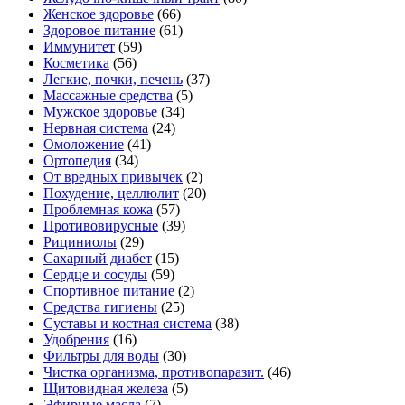
Женское здоровье
(66)
Здоровое питание
(61)
Иммунитет
(59)
Косметика
(56)
Легкие, почки, печень
(37)
Массажные средства
(5)
Мужское здоровье
(34)
Нервная система
(24)
Омоложение
(41)
Ортопедия
(34)
От вредных привычек
(2)
Похудение, целлюлит
(20)
Проблемная кожа
(57)
Противовирусные
(39)
Рициниолы
(29)
Сахарный диабет
(15)
Сердце и сосуды
(59)
Спортивное питание
(2)
Средства гигиены
(25)
Суставы и костная система
(38)
Удобрения
(16)
Фильтры для воды
(30)
Чистка организма, противопаразит.
(46)
Щитовидная железа
(5)
Эфирные масла
(7)