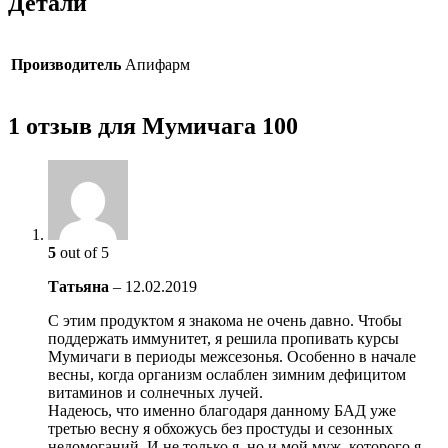
Детали
Производитель
Апифарм
1 отзыв для Мумичага 100
5
out of 5
Татьяна
–
12.02.2019
С этим продуктом я знакома не очень давно. Чтобы
поддержать иммунитет, я решила пропивать курсы
Мумичаги в периоды межсезонья. Особенно в начале
весны, когда организм ослаблен зимним дефицитом
витаминов и солнечных лучей.
Надеюсь, что именно благодаря данному БАД уже
третью весну я обхожусь без простуды и сезонных
недомоганий. И не только я, но и мой муж, которого я