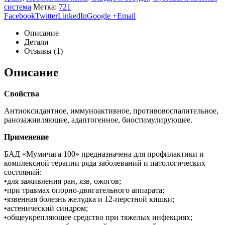
система
Метка:
721
Facebook
Twitter
LinkedIn
Google +
Email
Описание
Детали
Отзывы (1)
Описание
Свойства
Антиоксидантное, иммуноактивное, противовоспалительное,
ранозаживляющее, адаптогенное, биостимулирующее.
Применение
БАД «Мумичага 100» предназначена для профилактики и
комплексной терапии ряда заболеваний и патологических
состояний:
•для заживления ран, язв, ожогов;
•при травмах опорно-двигательного аппарата;
•язвенная болезнь желудка и 12-перстной кишки;
•астенический синдром;
•общеукрепляющее средство при тяжелых инфекциях;