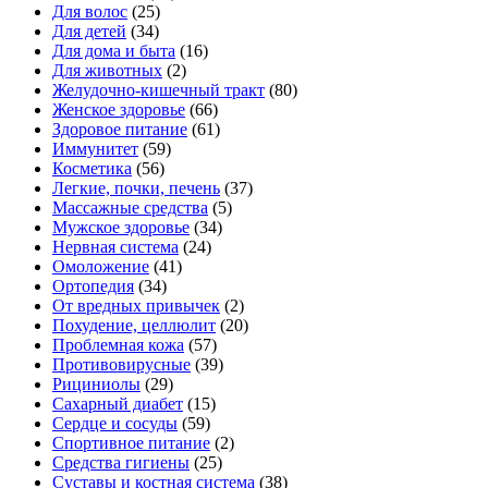
Для волос
(25)
Для детей
(34)
Для дома и быта
(16)
Для животных
(2)
Желудочно-кишечный тракт
(80)
Женское здоровье
(66)
Здоровое питание
(61)
Иммунитет
(59)
Косметика
(56)
Легкие, почки, печень
(37)
Массажные средства
(5)
Мужское здоровье
(34)
Нервная система
(24)
Омоложение
(41)
Ортопедия
(34)
От вредных привычек
(2)
Похудение, целлюлит
(20)
Проблемная кожа
(57)
Противовирусные
(39)
Рициниолы
(29)
Сахарный диабет
(15)
Сердце и сосуды
(59)
Спортивное питание
(2)
Средства гигиены
(25)
Суставы и костная система
(38)