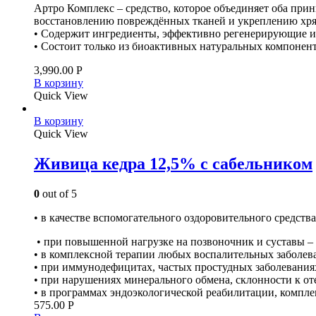
Артро Комплекс – средство, которое объединяет оба пр
восстановлению повреждённых тканей и укреплению хр
• Содержит ингредиенты, эффективно регенерирующие и у
• Состоит только из биоактивных натуральных компонент
3,990.00
Р
В корзину
Quick View
В корзину
Quick View
Живица кедра 12,5% с сабельником
0
out of 5
• в качестве вспомогательного оздоровительного средства
• при повышенной нагрузке на позвоночник и суставы – 
• в комплексной терапии любых воспалительных заболеван
• при иммунодефицитах, частых простудных заболевания
• при нарушениях минерального обмена, склонности к от
• в программах эндоэкологической реабилитации, компл
575.00
Р