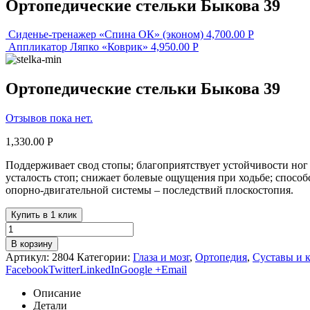
Ортопедические стельки Быкова 39
Cиденье-тренажер «Спина ОК» (эконом)
4,700.00
Р
Аппликатор Ляпко «Коврик»
4,950.00
Р
Ортопедические стельки Быкова 39
Отзывов пока нет.
1,330.00
Р
Поддерживает свод стопы; благоприятствует устойчивости ног
усталость стоп; снижает болевые ощущения при ходьбе; спосо
опорно-двигательной системы – последствий плоскостопия.
Купить в 1 клик
В корзину
Артикул:
2804
Категории:
Глаза и мозг
,
Ортопедия
,
Суставы и к
Facebook
Twitter
LinkedIn
Google +
Email
Описание
Детали