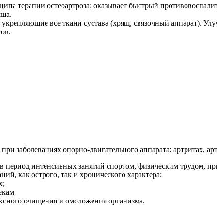
инципа терапии остеоартроза: оказывает быстрый противовоспал
яща.
крепляющие все ткани сустава (хрящ, связочный аппарат). Улу
ов.
 при заболеваниях опорно-двигательного аппарата: артритах, артр
в период интенсивных занятий спортом, физическим трудом, пр
ий, как острого, так и хронического характера;
х;
екам;
ексного очищения и омоложения организма.