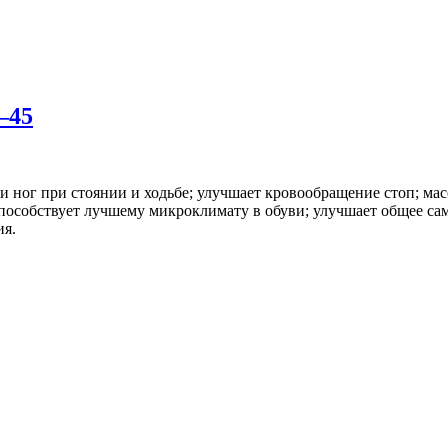
–45
ти ног при стоянии и ходьбе; улучшает кровообращение стоп; м
способствует лучшему микроклимату в обуви; улучшает общее са
ия.