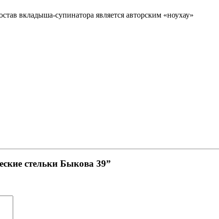
остав вкладыша-супинатора является авторским «ноу­хау»
еские стельки Быкова 39”