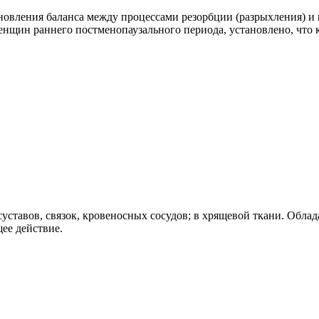
ановления баланса между процессами резорбции (разрыхления) и
енщин раннего постменопаузального периода, установлено, что
суставов, связок, кровеносных сосудов; в хрящевой ткани. Обл
ее действие.