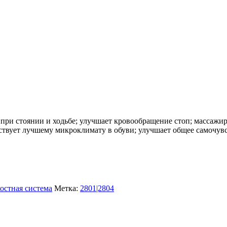
 при стоянии и ходьбе; улучшает кровообращение стоп; массаж
бствует лучшему микроклимату в обуви; улучшает общее самочув
остная система
Метка:
2801|2804