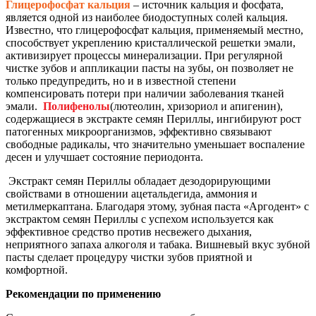
Глицерофосфат кальция
– источник кальция и фосфата,
является одной из наиболее биодоступных солей кальция.
Известно, что глицерофосфат кальция, применяемый местно,
способствует укреплению кристаллической решетки эмали,
активизирует процессы минерализации. При регулярной
чистке зубов и аппликации пасты на зубы, он позволяет не
только предупредить, но и в известной степени
компенсировать потери при наличии заболевания тканей
эмали.
Полифенолы
(лютеолин, хризориол и апигенин),
содержащиеся в экстракте семян Периллы, ингибируют рост
патогенных микроорганизмов, эффективно связывают
свободные радикалы, что значительно уменьшает воспаление
десен и улучшает состояние периодонта.
Экстракт семян Периллы обладает дезодорирующими
свойствами в отношении ацетальдегида, аммония и
метилмеркаптана. Благодаря этому, зубная паста «Аргодент» с
экстрактом семян Периллы с успехом используется как
эффективное средство против несвежего дыхания,
неприятного запаха алкоголя и табака. Вишневый вкус зубной
пасты сделает процедуру чистки зубов приятной и
комфортной.
Рекомендации по применению