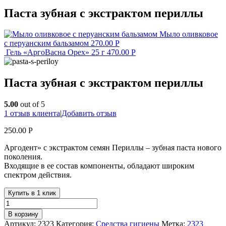
Паста зубная с экстрактом периллы
Мыло оливковое
с перуанским бальзамом
270.00
Р
Гель «АргоВасна Орех» 25 г
470.00
Р
Паста зубная с экстрактом периллы
5.00
out of 5
1
отзыв клиента
|
Добавить отзыв
250.00
Р
Аргодент» с экстрактом семян Периллы – зубная паста нового
поколения.
Входящие в ее состав компоненты, обладают широким
спектром действия.
Купить в 1 клик
В корзину
Артикул:
2323
Категория:
Средства гигиены
Метка:
2323