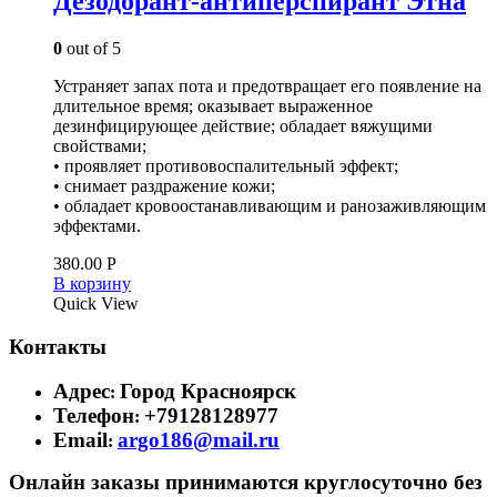
Дезодорант-антиперспирант Этна
0
out of 5
Устраняет запах пота и предотвращает его появление на
длительное время; оказывает выраженное
дезинфицирующее действие; обладает вяжущими
свойствами;
• проявляет противовоспалительный эффект;
• снимает раздражение кожи;
• обладает кровоостанавливающим и ранозаживляющим
эффектами.
380.00
Р
В корзину
Quick View
Контакты
Адрес
Город Красноярск
:
Телефон
+79128128977
:
Email
argo186@mail.ru
:
Онлайн заказы принимаются круглосуточно без