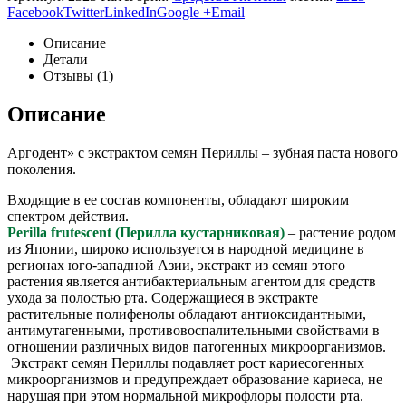
Facebook
Twitter
LinkedIn
Google +
Email
Описание
Детали
Отзывы (1)
Описание
Аргодент» с экстрактом семян Периллы – зубная паста нового
поколения.
Входящие в ее состав компоненты, обладают широким
спектром действия.
Perilla frutescent (Перилла кустарниковая)
– растение родом
из Японии, широко используется в народной медицине в
регионах юго-западной Азии, экстракт из семян этого
растения является антибактериальным агентом для средств
ухода за полостью рта. Содержащиеся в экстракте
растительные полифенолы обладают антиоксидантными,
антимутагенными, противовоспалительными свойствами в
отношении различных видов патогенных микроорганизмов.
Экстракт семян Периллы подавляет рост кариесогенных
микроорганизмов и предупреждает образование кариеса, не
нарушая при этом нормальной микрофлоры полости рта.