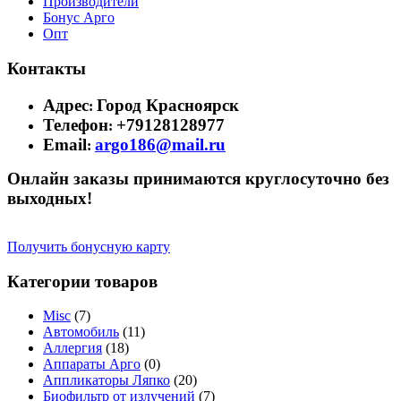
Производители
Бонус Арго
Опт
Контакты
Адрес
Город Красноярск
:
Телефон
+79128128977
:
Email
argo186@mail.ru
:
Онлайн заказы принимаются круглосуточно без
выходных!
Получить бонусную карту
Категории товаров
Misc
(7)
Автомобиль
(11)
Аллергия
(18)
Аппараты Арго
(0)
Аппликаторы Ляпко
(20)
Биофильтр от излучений
(7)