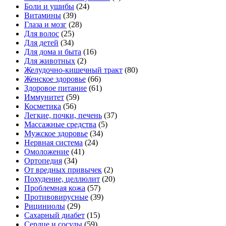
Боли и ушибы
(24)
Витамины
(39)
Глаза и мозг
(28)
Для волос
(25)
Для детей
(34)
Для дома и быта
(16)
Для животных
(2)
Желудочно-кишечный тракт
(80)
Женское здоровье
(66)
Здоровое питание
(61)
Иммунитет
(59)
Косметика
(56)
Легкие, почки, печень
(37)
Массажные средства
(5)
Мужское здоровье
(34)
Нервная система
(24)
Омоложение
(41)
Ортопедия
(34)
От вредных привычек
(2)
Похудение, целлюлит
(20)
Проблемная кожа
(57)
Противовирусные
(39)
Рициниолы
(29)
Сахарный диабет
(15)
Сердце и сосуды
(59)