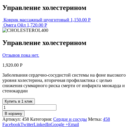
Управление холестерином
Коврик массажный шунгитовый
1,150.00
Р
Омега Ойл
1,720.00
Р
Управление холестерином
Отзывов пока нет.
1,920.00
Р
Заболевания сердечно-сосудистой системы на фоне высокого
уровня холестерина, вторичная профилактика с целью
снижения суммарного риска смерти от инфаркта миокарда и
стенокардии
Купить в 1 клик
В корзину
Артикул:
458
Категория:
Сердце и сосуды
Метка:
458
Facebook
Twitter
LinkedIn
Google +
Email