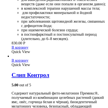
веществ (даже если они попали в организм давно);
в комплексной терапии нарушений массы тела;
для профилактики минеральной и йодной
недостаточности;
при заболеваниях щитовидной железы, связанных
с дефицитом йода;
при ишемической болезни сердца;
в постинфарктный и постинсультный период
(длительно, до 6–8 месяцев).
830.00
Р
В корзину
Quick View
В корзину
Quick View
Слип Контрол
5.00
out of 5
Содержит натуральный фито-мелатонин Премикс®,
получаемый из комбинации целебных растений (дикий
ямс, овёс, горчица белая и чёрная), биоидентичный
мелатонину человека, безопасный, обладающий