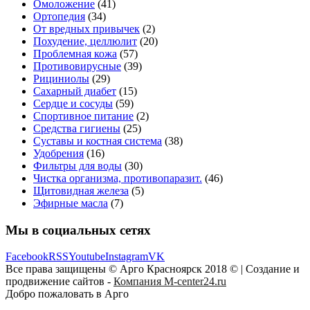
Омоложение
(41)
Ортопедия
(34)
От вредных привычек
(2)
Похудение, целлюлит
(20)
Проблемная кожа
(57)
Противовирусные
(39)
Рициниолы
(29)
Сахарный диабет
(15)
Сердце и сосуды
(59)
Спортивное питание
(2)
Средства гигиены
(25)
Суставы и костная система
(38)
Удобрения
(16)
Фильтры для воды
(30)
Чистка организма, противопаразит.
(46)
Щитовидная железа
(5)
Эфирные масла
(7)
Мы в социальных сетях
Facebook
RSS
Youtube
Instagram
VK
Все права защищены © Арго Красноярск 2018 © | Создание и
продвижение сайтов -
Компания M-center24.ru
Добро пожаловать в Арго