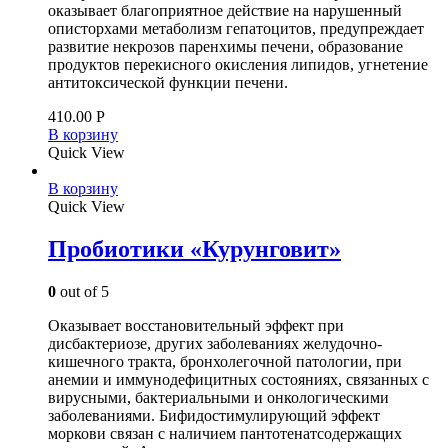
оказывает благоприятное действие на нарушенный
описторхами метаболизм гепатоцитов, предупреждает
развитие некрозов паренхимы печени, образование
продуктов перекисного окисления липидов, угнетение
антитоксической функции печени.
410.00
Р
В корзину
Quick View
В корзину
Quick View
Пробиотики «Курунговит»
0
out of 5
Оказывает восстановительный эффект при
дисбактериозе, других заболеваниях желудочно-
кишечного тракта, бронхолегочной патологии, при
анемии и иммунодефицитных состояниях, связанных с
вирусными, бактериальными и онкологическими
заболеваниями. Бифидостимулирующий эффект
моркови связан с наличием пантотенатсодержащих