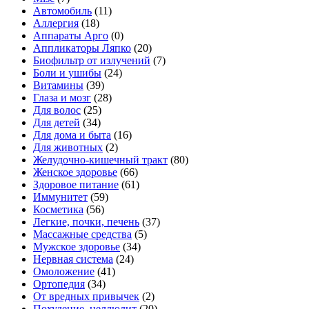
Автомобиль
(11)
Аллергия
(18)
Аппараты Арго
(0)
Аппликаторы Ляпко
(20)
Биофильтр от излучений
(7)
Боли и ушибы
(24)
Витамины
(39)
Глаза и мозг
(28)
Для волос
(25)
Для детей
(34)
Для дома и быта
(16)
Для животных
(2)
Желудочно-кишечный тракт
(80)
Женское здоровье
(66)
Здоровое питание
(61)
Иммунитет
(59)
Косметика
(56)
Легкие, почки, печень
(37)
Массажные средства
(5)
Мужское здоровье
(34)
Нервная система
(24)
Омоложение
(41)
Ортопедия
(34)
От вредных привычек
(2)
Похудение, целлюлит
(20)