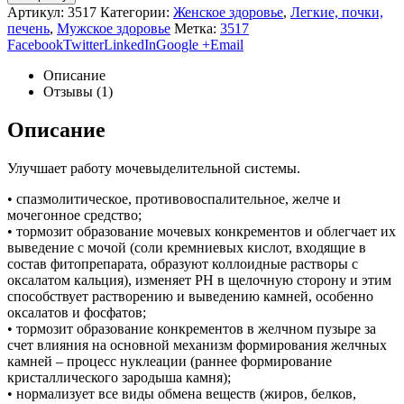
Артикул:
3517
Категории:
Женское здоровье
,
Легкие, почки,
печень
,
Мужское здоровье
Метка:
3517
Facebook
Twitter
LinkedIn
Google +
Email
Описание
Отзывы (1)
Описание
Улучшает работу мочевыделительной системы.
• спазмолитическое, противовоспалительное, желче­ и
мочегонное средство;
• тормозит образование мочевых конкрементов и облегчает их
выведение с мочой (соли кремниевых кислот, входящие в
состав фитопрепарата, образуют коллоидные растворы с
оксалатом кальция), изменяет РН в щелочную сторону и этим
способствует растворению и выведению камней, особенно
оксалатов и фосфатов;
• тормозит образование конкрементов в желчном пузыре за
счет влияния на основной механизм формирования желчных
камней – процесс нуклеации (раннее формирование
кристаллического зародыша камня);
• нормализует все виды обмена веществ (жиров, белков,