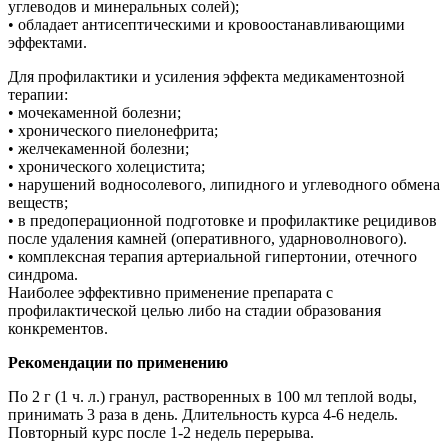
углеводов и минеральных солей);
• обладает антисептическими и кровоостанавливающими
эффектами.
Для профилактики и усиления эффекта медикаментозной
терапии:
• мочекаменной болезни;
• хронического пиелонефрита;
• желчекаменной болезни;
• хронического холецистита;
• нарушений водно­солевого, липидного и углеводного обмена
веществ;
• в предоперационной подготовке и профилактике рецидивов
после удаления камней (оперативного, ударноволнового).
• комплексная терапия артериальной гипертонии, отечного
синдрома.
Наиболее эффективно применение препарата с
профилактической целью либо на стадии образования
конкрементов.
Рекомендации по применению
По 2 г (1 ч. л.) гранул, растворенных в 100 мл теплой воды,
принимать 3 раза в день. Длительность курса 4-6 недель.
Повторный курс после 1-2 недель перерыва.