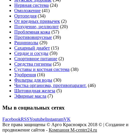
Нервная система
(24)
Омоложение
(41)
Ортопедия
(34)
От вредных привычек
(2)
Похудение, целлюлит
(20)
Проблемная кожа
(57)
Противовирусные
(39)
Рициниолы
(29)
Сахарный диабет
(15)
Сердце и сосуды
(59)
Спортивное питание
(2)
Средства гигиены
(25)
Суставы и костная система
(38)
Удобрения
(16)
Фильтры для воды
(30)
Чистка организма, противопаразит.
(46)
Щитовидная железа
(5)
Эфирные масла
(7)
Мы в социальных сетях
Facebook
RSS
Youtube
Instagram
VK
Все права защищены © Арго Красноярск 2018 © | Создание и
продвижение сайтов -
Компания M-center24.ru