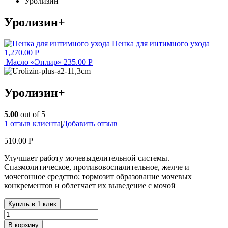
Уролизин+
Уролизин+
Пенка для интимного ухода
1,270.00
Р
Масло «Эплир»
235.00
Р
Уролизин+
5.00
out of 5
1
отзыв клиента
|
Добавить отзыв
510.00
Р
Улучшает работу мочевыделительной системы.
Спазмолитическое, противовоспалительное, желче­ и
мочегонное средство; тормозит образование мочевых
конкрементов и облегчает их выведение с мочой
Купить в 1 клик
В корзину