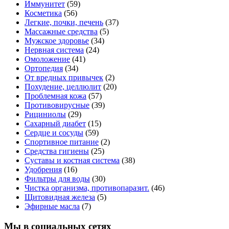
Иммунитет
(59)
Косметика
(56)
Легкие, почки, печень
(37)
Массажные средства
(5)
Мужское здоровье
(34)
Нервная система
(24)
Омоложение
(41)
Ортопедия
(34)
От вредных привычек
(2)
Похудение, целлюлит
(20)
Проблемная кожа
(57)
Противовирусные
(39)
Рициниолы
(29)
Сахарный диабет
(15)
Сердце и сосуды
(59)
Спортивное питание
(2)
Средства гигиены
(25)
Суставы и костная система
(38)
Удобрения
(16)
Фильтры для воды
(30)
Чистка организма, противопаразит.
(46)
Щитовидная железа
(5)
Эфирные масла
(7)
Мы в социальных сетях