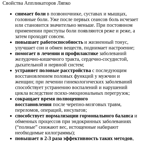
Свойства Аппликаторов Ляпко
снимает боли
в позвоночнике, суставах и мышцах,
головные боли. Уже после первых сеансов боль исчезает
или становится значительно меньше. При постоянном
применении приступы боли появляются реже и реже, а
затем проходят совсем.
повышает работоспособность
и жизненный тонус,
улучшает сон и обмен веществ, поднимает настроение;
помогает в лечении и профилактике
заболеваний
желудочно-кишечного тракта, сердечно-сосудистой,
дыхательной и нервной систем;
устраняет половые расстройства
с последующим
восстановлением половых функций у мужчин и
женщин; при лечении гинекологических заболеваний
способствует устранению воспалений и нарушений
цикла вследствие психо-эмоциональных перегрузок;
сокращает время полноценного
восстановления
после черепно-мозговых травм,
переломов, операций, инсультов;
способствует нормализации гормонального баланса
и
обменных процессов при эндокринных заболеваниях
(“полные” снижают вес, истощенные набирают
необходимые килограммы);
повышает в 2-3 раза эффективность таких методов
,