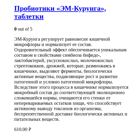
Пробиотики «ЭМ-Курунга»,
таблетки
0
out of 5
ЭМ-Курунга регулирует равновесие кишечной
микрофлоры и нормализует ее состав.
Оздоровительный эффект обеспечивается уникальным
составом и свойствами симбиоза бифидо-,
лактобактерий, уксуснокислых, молочнокислых
стрептококков, дрожжей, которые, размножаясь в
кишечнике, выделяют ферменты, биологически
активные вещества, подавляющие рост и развитие
патогенной и условно патогенной микрофлоры.
Вследствие этого процесса в кишечнике нормализуется
микробный состав до соответствующей эволюционно
сложившейся нормы, очищаются его стенки от
неперевариваемых остатков пищи, что способствует
активному выводу токсинов из организма,
беспрепятственной доставке биологически активных и
питательных веществ.
610.00
Р