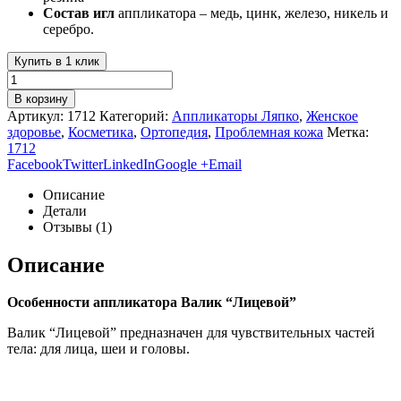
Состав игл
аппликатора – медь, цинк, железо, никель и
серебро.
Купить в 1 клик
В корзину
Артикул:
1712
Категорий:
Аппликаторы Ляпко
,
Женское
здоровье
,
Косметика
,
Ортопедия
,
Проблемная кожа
Метка:
1712
Facebook
Twitter
LinkedIn
Google +
Email
Описание
Детали
Отзывы (1)
Описание
Особенности аппликатора Валик “Лицевой”
Валик “Лицевой” предназначен для чувствительных частей
тела: для лица, шеи и головы.