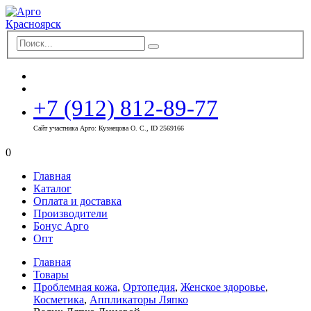
+7 (912) 812-89-77
Сайт участника Арго: Кузнецова О. С., ID 2569166
0
Главная
Каталог
Оплата и доставка
Производители
Бонус Арго
Опт
Главная
Товары
Проблемная кожа
,
Ортопедия
,
Женское здоровье
,
Косметика
,
Аппликаторы Ляпко