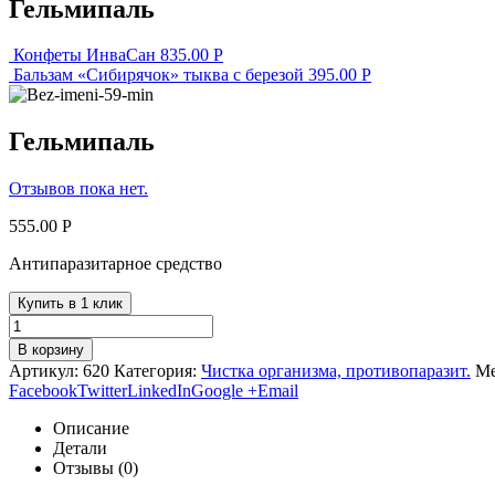
Гельмипаль
Конфеты ИнваСан
835.00
Р
Бальзам «Сибирячок» тыква с березой
395.00
Р
Гельмипаль
Отзывов пока нет.
555.00
Р
Антипаразитарное средство
Купить в 1 клик
В корзину
Артикул:
620
Категория:
Чистка организма, противопаразит.
Ме
Facebook
Twitter
LinkedIn
Google +
Email
Описание
Детали
Отзывы (0)