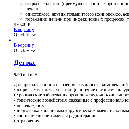
острых гепатитов (преимущественно лекарственного
печени;
описторхоза, других гельминтозов (эхинококкоз, аск
поражений печени при инфекционных процессах (ту
870.00
Р
В корзину
Quick View
В корзину
Quick View
Детокс
5.00
out of 5
Для профилактики и в качестве компонента комплексной
• в программах детоксикации (очищение организма на ур
• хронические заболевания органов желудочно-кишечного 
• токсические воздействия, связанные с профессиональ
• дисбактериоз;
• подготовка к плановым хирургическим вмешательствам
• состояние после химио- и радиотерапии;
• отравления.