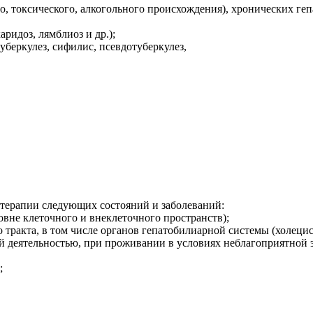
, токсического, алкогольного происхождения), хронических геп
аридоз, лямблиоз и др.);
беркулез, сифилис, псевдотуберкулез,
 терапии следующих состояний и заболеваний:
овне клеточного и внеклеточного пространств);
тракта, в том числе органов гепатобилиарной системы (холецис
ной деятельностью, при проживании в условиях неблагоприятной
;