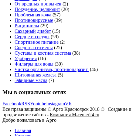
От вредных привычек
(2)
Похудение, целлюлит
(20)
Проблемная кожа
(57)
Противовирусные
(39)
Рициниолы
(29)
Сахарный диабет
(15)
Сердце и сосуды
(59)
Спортивное питание
(2)
Средства гигиены
(25)
Суставы и костная система
(38)
Удобрения
(16)
Фильтры для воды
(30)
Чистка организма, противопаразит.
(46)
Щитовидная железа
(5)
Эфирные масла
(7)
Мы в социальных сетях
Facebook
RSS
Youtube
Instagram
VK
Все права защищены © Арго Красноярск 2018 © | Создание и
продвижение сайтов -
Компания M-center24.ru
Добро пожаловать в Арго
Главная
Каталог