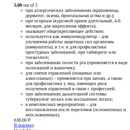
5.00
out of 5
при аллергических заболеваниях (крапивница,
дерматит, экзема, бронхиальная астма и др.);
при псориазе (курсовой прием длительный, 4-6
месяцев, для закрепления эффекта);
оказывает общеукрепляющее действие;
используется как иммуномодулятор – для
улучшения работы защитных сил организма
(иммунитета), в т.ч. и для профилактики
простудных заболеваний, при гайморите или
тонзиллите;
при заболеваниях полости рта (применяется в виде
полосканий и ванночек);
для снятия отравлений (пищевых или
алкогольных) – применяется при запоях, а также
для профилактики у лиц, имеющих риск
получения отравлений в связи с профессией;
при заболеваниях дыхательной системы:
туберкулезе легких или воспалении легких;
в комплексных мероприятиях – для
восстановления после переломов (осложненных и
неосложненных).
630.00
Р
В корзину