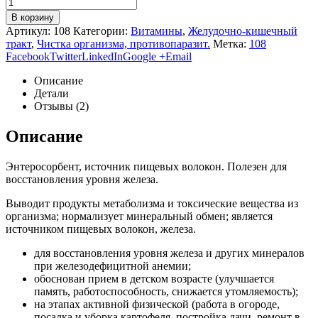
В корзину
Артикул:
108
Категории:
Витамины
,
Желудочно-кишечный
тракт
,
Чистка организма, противопаразит.
Метка:
108
Facebook
Twitter
LinkedIn
Google +
Email
Описание
Детали
Отзывы (2)
Описание
Энтеросорбент, источник пищевых волокон. Полезен для
восстановления уровня железа.
Выводит продукты метаболизма и токсические вещества из
организма; нормализует минеральный обмен; является
источником пищевых волокон, железа.
для восстановления уровня железа и других минералов
при железодефицитной анемии;
обоснован прием в детском возрасте (улучшается
память, работоспособность, снижается утомляемость);
на этапах активной физической (работа в огороде,
посадка и уборка картофеля, постройка дачи, ремонт в