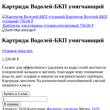
Картридж Водолей-БКП умягчающий
Картридж Водолей-БКП
угольный
750.00
Р
Картридж для кувшина угольно-цеолитовый
750.00
Р
Картридж Водолей-БКП умягчающий
Отзывов пока нет.
1,220.00
Р
Служит для эффективного удаления из воды солей жесткости
(соединений кальция и магния), благодаря чему очищенная
вода не даёт осадков и накипи на нагревательных приборах.
Картридж заполнен Na-катионитовой ионообменной смолой
пищевого класса.
Купить в 1 клик
В корзину
Артикул:
1620
Категория:
Фильтры для воды
Метка:
1620