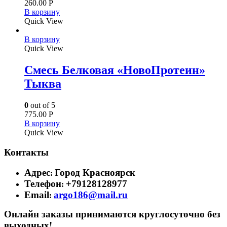
260.00
Р
В корзину
Quick View
В корзину
Quick View
Смесь Белковая «НовоПротеин»
Тыква
0
out of 5
775.00
Р
В корзину
Quick View
Контакты
Адрес
Город Красноярск
:
Телефон
+79128128977
:
Email
argo186@mail.ru
:
Онлайн заказы принимаются круглосуточно без
выходных!