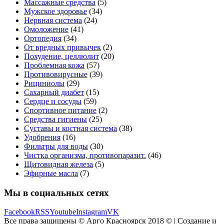
Массажные средства
(5)
Мужское здоровье
(34)
Нервная система
(24)
Омоложение
(41)
Ортопедия
(34)
От вредных привычек
(2)
Похудение, целлюлит
(20)
Проблемная кожа
(57)
Противовирусные
(39)
Рициниолы
(29)
Сахарный диабет
(15)
Сердце и сосуды
(59)
Спортивное питание
(2)
Средства гигиены
(25)
Суставы и костная система
(38)
Удобрения
(16)
Фильтры для воды
(30)
Чистка организма, противопаразит.
(46)
Щитовидная железа
(5)
Эфирные масла
(7)
Мы в социальных сетях
Facebook
RSS
Youtube
Instagram
VK
Все права защищены © Арго Красноярск 2018 © | Создание и