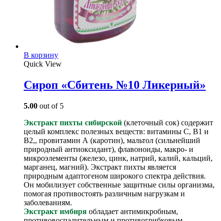
В корзину
Quick View
Сироп «Сбитень №10 Ликерный»
5.00
out of 5
Экстракт пихты сибирской
(клеточный сок) содержит
целый комплекс полезных веществ: витамины С, В1 и
В2,, провитамин А (каротин), мальтол (сильнейший
природный антиоксидант), флавоноиды, макро- и
микроэлементы (железо, цинк, натрий, калий, кальций,
марганец, магний). Экстракт пихты является
природным адаптогеном широкого спектра действия.
Он мобилизует собственные защитные силы организма,
помогая противостоять различным нагрузкам и
заболеваниям.
Экстракт имбиря
обладает антимикробным,
противовоспалительным и противогрибковым