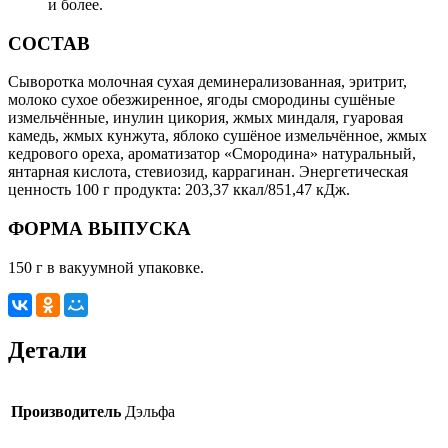
и более.
СОСТАВ
Сыворотка молочная сухая деминерализованная, эритрит,
молоко сухое обезжиренное, ягоды смородины сушёные
измельчённые, инулин цикория, жмых миндаля, гуаровая
камедь, жмых кунжута, яблоко сушёное измельчённое, жмых
кедрового ореха, ароматизатор «Смородина» натуральный,
янтарная кислота, стевиозид, каррагинан. Энергетическая
ценность 100 г продукта: 203,37 ккал/851,47 кДж.
ФОРМА ВЫПУСКА
150 г в вакуумной упаковке.
Детали
Производитель
Дэльфа