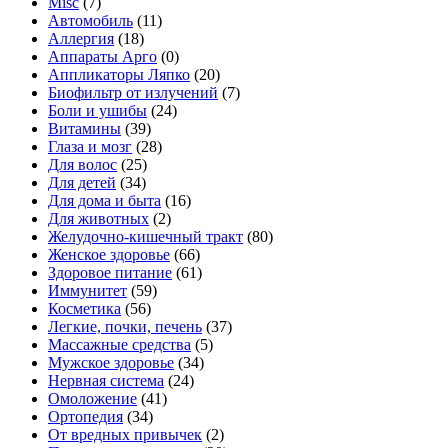
Misc
(7)
Автомобиль
(11)
Аллергия
(18)
Аппараты Арго
(0)
Аппликаторы Ляпко
(20)
Биофильтр от излучений
(7)
Боли и ушибы
(24)
Витамины
(39)
Глаза и мозг
(28)
Для волос
(25)
Для детей
(34)
Для дома и быта
(16)
Для животных
(2)
Желудочно-кишечный тракт
(80)
Женское здоровье
(66)
Здоровое питание
(61)
Иммунитет
(59)
Косметика
(56)
Легкие, почки, печень
(37)
Массажные средства
(5)
Мужское здоровье
(34)
Нервная система
(24)
Омоложение
(41)
Ортопедия
(34)
От вредных привычек
(2)