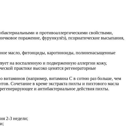
бактериальными и противоаллергическими свойствами,
ичковое поражение, фурункулёз), псориатические высыпания,
фирное масло, фитонциды, каротиноиды, полиненасыщенные
ствует на воспаленную и подверженную аллергии кожу,
ческой практике высоко ценятся регенераторные
о витаминов (например, витамина С в сотню раз больше, чем
ов. Сочетание в креме экстракта пихты и пихтового масла
регенерирующее и антибактериальное действия пихты.
ия 2-3 недели;
и;