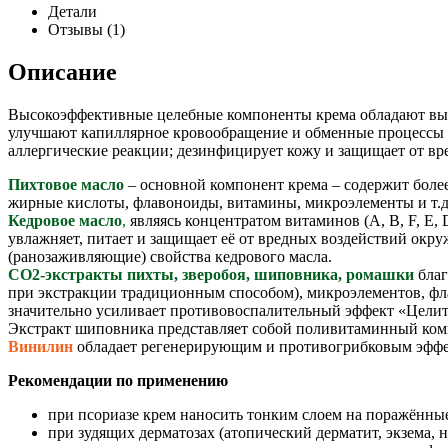
Детали
Отзывы (1)
Описание
Высокоэффективные целебные компоненты крема обладают вы
улучшают капиллярное кровообращение и обменные процессы в
аллергические реакции; дезинфицирует кожу и защищает от вр
Пихтовое масло
– основной компонент крема – содержит боле
жирные кислоты, флавоноиды, витамины, микроэлементы и т.д.
Кедровое масло
,
являясь концентратом витаминов (А, В, F, E,
увлажняет, питает и защищает её от вредных воздействий окр
(ранозаживляющие) свойства кедрового масла.
СО2-экстракты пихты, зверобоя, шиповника, ромашки
бла
при экстракции традиционным способом), микроэлементов, фла
значительно усиливает противовоспалительный эффект «Целит
Экстракт шиповника представляет собой поливитаминный ком
Винилин
обладает регенерирующим и противогрибковым эффе
Рекомендации по применению
при псориазе крем наносить тонким слоем на поражённые 
при зудящих дерматозах (атопический дерматит, экзема,