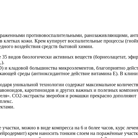
раженными противовоспалительными, ранозаживляющими, анти
 клетках кожи. Крем купирует воспалительные процессы (гнойн
едного воздействия средств бытовой химии.
е 35 видов биологически активных веществ (борнеолацетат, э
).
 D) и кладовой большинства микроэлементов, благоприятно дей
ужающей среды (антиоксидантное действие витамина Е). В клини
годаря уникальной технологии содержат максимальное количеств
воноидов, каротиноидов и других важных и полезных компонент
еля». СО2-экстракты зверобоя и ромашки прекрасно дополняют 
плекс.
ктами.
участки, можно в виде компресса на 6 и более часов, курс лечен
 нейродермит) крем наносить тонким слоем на поражённые участк