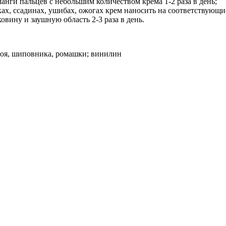
анги пальцев с небольшим количеством крема 1-2 раза в день;
х, ссадинах, ушибах, ожогах крем наносить на соответствующие 
вину и заушную область 2-3 раза в день.
боя, шиповника, ромашки; винилин