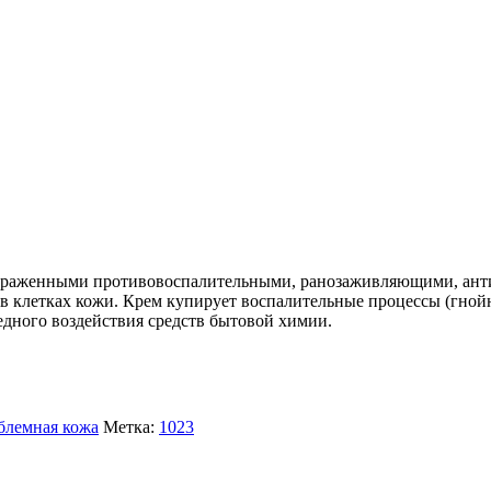
раженными противовоспалительными, ранозаживляющими, анти
 клетках кожи. Крем купирует воспалительные процессы (гнойн
едного воздействия средств бытовой химии.
блемная кожа
Метка:
1023