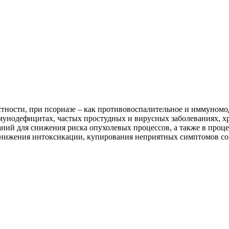
стности, при псориазе – как противовоспалительное и иммуном
мунодефицитах, частых простудных и вирусных заболеваниях, х
аний для снижения риска опухолевых процессов, а также в про
 снижения интоксикации, купирования неприятных симптомов со