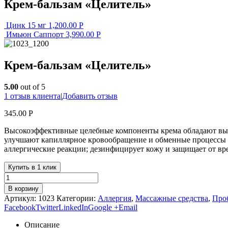
Крем-бальзам «Целитель»
Цинк 15 мг
1,200.00
Р
Имьюн Саппорт
3,990.00
Р
Крем-бальзам «Целитель»
5.00
out of 5
1
отзыв клиента
|
Добавить отзыв
345.00
Р
Высокоэффективные целебные компоненты крема обладают вы
улучшают капиллярное кровообращение и обменные процессы в
аллергические реакции; дезинфицирует кожу и защищает от вр
Купить в 1 клик
В корзину
Артикул:
1023
Категории:
Аллергия
,
Массажные средства
,
Про
Facebook
Twitter
LinkedIn
Google +
Email
Описание