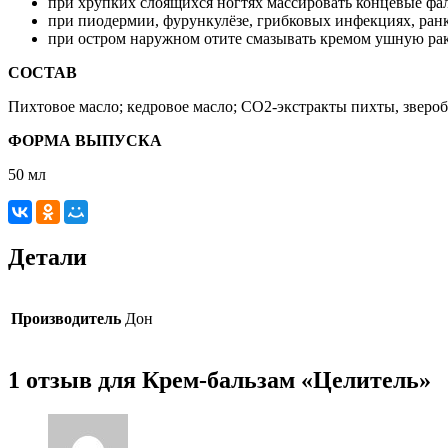
при хрупких слоящихся ногтях массировать концевые фал
при пиодермии, фурункулёзе, грибковых инфекциях, ранка
при остром наружном отите смазывать кремом ушную рако
СОСТАВ
Пихтовое масло; кедровое масло; СО2-экстракты пихты, зверо
ФОРМА ВЫПУСКА
50 мл
Детали
Производитель
Дон
1 отзыв для Крем-бальзам «Целитель»