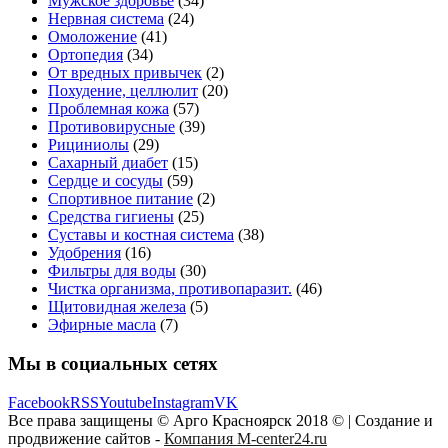
Мужское здоровье
(34)
Нервная система
(24)
Омоложение
(41)
Ортопедия
(34)
От вредных привычек
(2)
Похудение, целлюлит
(20)
Проблемная кожа
(57)
Противовирусные
(39)
Рициниолы
(29)
Сахарный диабет
(15)
Сердце и сосуды
(59)
Спортивное питание
(2)
Средства гигиены
(25)
Суставы и костная система
(38)
Удобрения
(16)
Фильтры для воды
(30)
Чистка организма, противопаразит.
(46)
Щитовидная железа
(5)
Эфирные масла
(7)
Мы в социальных сетях
Facebook
RSS
Youtube
Instagram
VK
Все права защищены © Арго Красноярск 2018 © | Создание и
продвижение сайтов -
Компания M-center24.ru