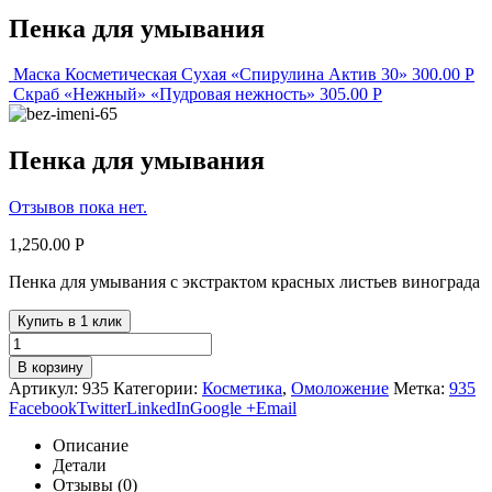
Пенка для умывания
Маска Косметическая Сухая «Спирулина Актив 30»
300.00
Р
Скраб «Нежный» «Пудровая нежность»
305.00
Р
Пенка для умывания
Отзывов пока нет.
1,250.00
Р
Пенка для умывания с экстрактом красных листьев винограда
Купить в 1 клик
В корзину
Артикул:
935
Категории:
Косметика
,
Омоложение
Метка:
935
Facebook
Twitter
LinkedIn
Google +
Email
Описание
Детали
Отзывы (0)