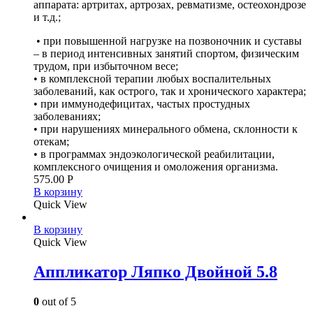
аппарата: артритах, артрозах, ревматизме, остеохондрозе
и т.д.;
• при повышенной нагрузке на позвоночник и суставы
– в период интенсивных занятий спортом, физическим
трудом, при избыточном весе;
• в комплексной терапии любых воспалительных
заболеваний, как острого, так и хронического характера;
• при иммунодефицитах, частых простудных
заболеваниях;
• при нарушениях минерального обмена, склонности к
отекам;
• в программах эндоэкологической реабилитации,
комплексного очищения и омоложения организма.
575.00
Р
В корзину
Quick View
В корзину
Quick View
Аппликатор Ляпко Двойной 5.8
0
out of 5