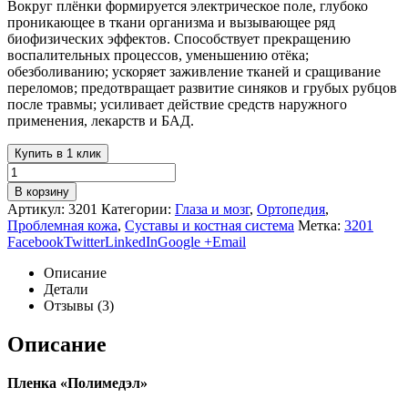
Вокруг плёнки формируется электрическое поле, глубоко
проникающее в ткани организма и вызывающее ряд
биофизических эффектов. Способствует прекращению
воспалительных процессов, уменьшению отёка;
обезболиванию; ускоряет заживление тканей и сращивание
переломов; предотвращает развитие синяков и грубых рубцов
после травмы; усиливает действие средств наружного
применения, лекарств и БАД.
Купить в 1 клик
В корзину
Артикул:
3201
Категории:
Глаза и мозг
,
Ортопедия
,
Проблемная кожа
,
Суставы и костная система
Метка:
3201
Facebook
Twitter
LinkedIn
Google +
Email
Описание
Детали
Отзывы (3)
Описание
Пленка «Полимедэл»