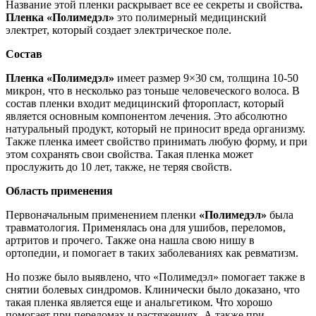
Название этой пленки раскрывает все ее секреты и свойства
.
Пленка «Полимедэл»
это полимерный медицинский
электрет, который создает электрическое поле.
Состав
Пленка «Полимедэл»
имеет размер 9×30 см, толщина 10-50
микрон, что в несколько раз тоньше человеческого волоса. В
состав пленки входит медицинский фторопласт, который
является основным компонентом лечения. Это абсолютно
натуральный продукт, который не приносит вреда организму.
Также пленка имеет свойство принимать любую форму, и при
этом сохранять свои свойства. Такая пленка может
прослужить до 10 лет, также, не теряя свойств.
Область применения
Первоначальным применением пленки
«Полимедэл»
была
травматология. Применялась она для ушибов, переломов,
артритов и прочего. Также она нашла свою нишу в
ортопедии, и помогает в таких заболеваниях как ревматизм.
Но позже было выявлено, что «Полимедэл» помогает также в
снятии болевых синдромов. Клинически было доказано, что
такая пленка является еще и анальгетиком. Что хорошо
помогает при переломах и растяжениях. А также при