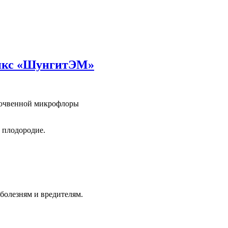
микс «ШунгитЭМ»
почвенной микрофлоры
е плодородие.
болезням и вредителям.