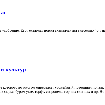
ко
удобрение. Его гектарная норма эквивалентна внесению 40 т нав
и культур
ие которого во многом определяет урожайный потенциал почвы,
 сырья: буром угле, торфе, сапропеле, горных сланцах и др. Но