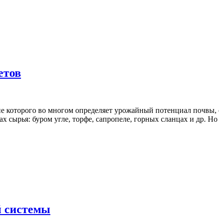
етов
ие которого во многом определяет урожайный потенциал почвы,
 сырья: буром угле, торфе, сапропеле, горных сланцах и др. Но
й системы