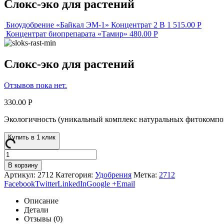
Слокс-эко для растений
Биоудобрение «Байкал ЭМ-1» Концентрат 2 В 1
515.00
Р
Концентрат биопрепарата «Тамир»
480.00
Р
Слокс-эко для растений
Отзывов пока нет.
330.00
Р
Экологичность (уникальный комплекс натуральных фитокомпон
Купить в 1 клик
В корзину
Артикул:
2712
Категория:
Удобрения
Метка:
2712
Facebook
Twitter
LinkedIn
Google +
Email
Описание
Детали
Отзывы (0)