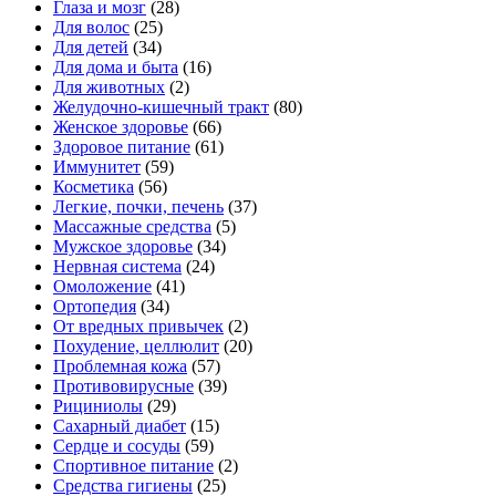
Глаза и мозг
(28)
Для волос
(25)
Для детей
(34)
Для дома и быта
(16)
Для животных
(2)
Желудочно-кишечный тракт
(80)
Женское здоровье
(66)
Здоровое питание
(61)
Иммунитет
(59)
Косметика
(56)
Легкие, почки, печень
(37)
Массажные средства
(5)
Мужское здоровье
(34)
Нервная система
(24)
Омоложение
(41)
Ортопедия
(34)
От вредных привычек
(2)
Похудение, целлюлит
(20)
Проблемная кожа
(57)
Противовирусные
(39)
Рициниолы
(29)
Сахарный диабет
(15)
Сердце и сосуды
(59)
Спортивное питание
(2)
Средства гигиены
(25)