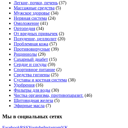
Легкие, почки, печень
(37)
Массажные средства
(5)
Мужское здоровье
(34)
Нервная система
(24)
Омоложение
(41)
Ортопедия
(34)
От вредных привычек
(2)
Похудение, целлюлит
(20)
Проблемная кожа
(57)
Противовирусные
(39)
Рициниолы
(29)
Сахарный диабет
(15)
Сердце и сосуды
(59)
Спортивное питание
(2)
Средства гигиены
(25)
Суставы и костная система
(38)
Удобрения
(16)
Фильтры для воды
(30)
Чистка организма, противопаразит.
(46)
Щитовидная железа
(5)
Эфирные масла
(7)
Мы в социальных сетях
Facebook
RSS
Youtube
Instagram
VK