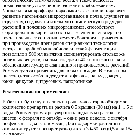
повышающие устойчивость растений к заболеваниям.
Уникальная микрофлора подкормки эффективно подавляет
развитие патогенных микроорганизмов в почве, улучшает ее
структуру, создавая питательную органическую среду для
растений и полезных микроорганизмов, способствует
формированию корневой системы, увеличивает энергию
роста, повышает сопротивляемость болезням. Применение
при производстве препаратов специальной технологии –
метода анаэробной микробиологической ферментации –
позволило в 500 мл вытяжки сконцентрировать столько же
полезных веществ, сколько содержит 40 кг конского навоза.
обеспечивает лучшую адаптацию и приживаемость растений.
Рекомендуется применять для новых посадок. В комнатном
цветоводстве особо подходит для фиалок, пальм, драцен,
юкки, фикусов, цитрусовых, папоротников.
Рекомендации по применению
Взболтать бутылку и налить в крышку-дозатор необходимое
количество препарата из расчета 0,5 крышки (30 мл) на 1–1,5 л
воды. Рекомендуемая регулярность подкормки рассады и
цветов: с февраля по октябрь – один раз в неделю, с октября
по февраль – два раза в месяц. Для подкормки растений в
открытом грунте препарат разводится в 30–50 раз (0,5 л на 15-
25 л воды).