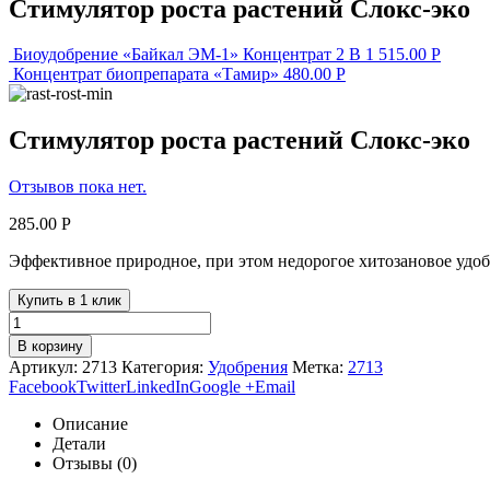
Стимулятор роста растений Слокс-эко
Биоудобрение «Байкал ЭМ-1» Концентрат 2 В 1
515.00
Р
Концентрат биопрепарата «Тамир»
480.00
Р
Стимулятор роста растений Слокс-эко
Отзывов пока нет.
285.00
Р
Эффективное природное, при этом недорогое хитозановое удобр
Купить в 1 клик
В корзину
Артикул:
2713
Категория:
Удобрения
Метка:
2713
Facebook
Twitter
LinkedIn
Google +
Email
Описание
Детали
Отзывы (0)