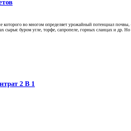
етов
ие которого во многом определяет урожайный потенциал почвы,
 сырья: буром угле, торфе, сапропеле, горных сланцах и др. Но
трат 2 В 1