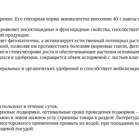
ение. Его гектарная норма эквивалентна внесению 40 т навоза н
проявляет инсектицидные и фунгицидные свойства, способствуе
ой продукции.
яет фитопатогены, а активизирует естественный потенциал рас
ий, позволяя им противостоять болезням (корневые гнили, фитоф
ющиеся стимуляторами роста и обеспечивающие растения основны
хся в удобрении, сокращается объем испаряемой с листьев влаг
ральных и органических удобрений и способствует мобилизаци
.
спользуют в течение суток.
орневые подкормки, оптимальные сроки проведения подкормок –
жно в левом нижнем углу страницы товара в разделе Литература
е неосторожного применения промыть их водой, при попадании н
ищевой посудой.