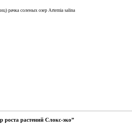
) рачка соленых озер Artemia salina
р роста растений Слокс-эко”