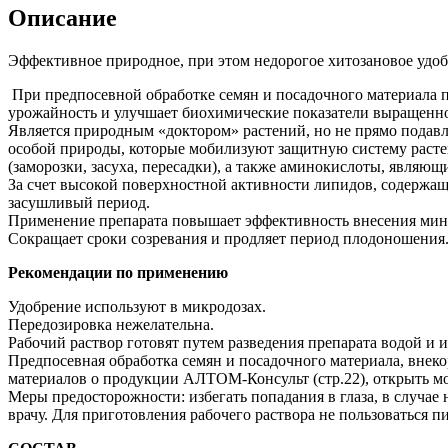
Описание
Эффективное природное, при этом недорогое хитозановое удобр
При предпосевной обработке семян и посадочного материала 
урожайность и улучшает биохимические показатели выращенн
Является природным «доктором» растений, но не прямо подавл
особой природы, которые мобилизуют защитную систему растен
(заморозки, засуха, пересадки), а также аминокислоты, явля
За счет высокой поверхностной активности липидов, содержащи
засушливый период.
Применение препарата повышает эффективность внесения мине
Сокращает сроки созревания и продляет период плодоношения
Рекомендации по применению
Удобрение используют в микродозах.
Передозировка нежелательна.
Рабочий раствор готовят путем разведения препарата водой и и
Предпосевная обработка семян и посадочного материала, внек
материалов о продукции АЛТОМ-Консульт (стр.22), открыть мо
Меры предосторожности: избегать попадания в глаза, в случа
врачу. Для приготовления рабочего раствора не пользоваться п