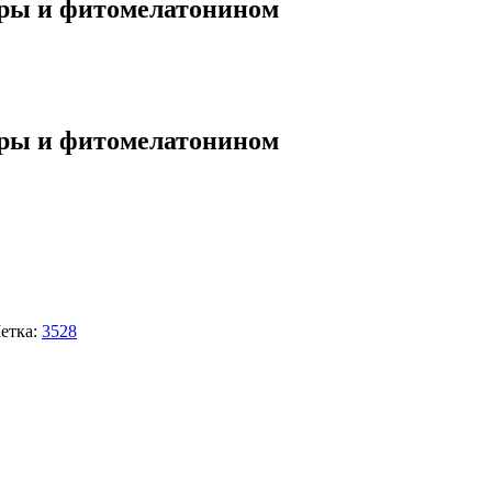
оры и фитомелатонином
оры и фитомелатонином
етка:
3528