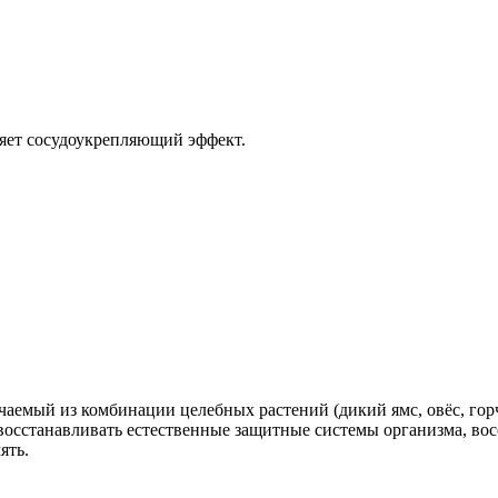
ляет сосудоукрепляющий эффект.
емый из комбинации целебных растений (дикий ямс, овёс, горч
осстанавливать естественные защитные системы организма, вос
ять.