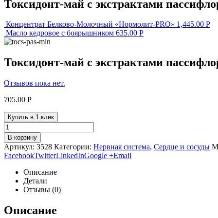
Токсидонт-май с экстрактами пассифл
Концентрат Белково-Молочный «Нормолит-PRO»
1,445.00
Р
Масло кедровое с боярышником
635.00
Р
Токсидонт-май с экстрактами пассифл
Отзывов пока нет.
705.00
Р
Купить в 1 клик
В корзину
Артикул:
3528
Категории:
Нервная система
,
Сердце и сосуды
М
Facebook
Twitter
LinkedIn
Google +
Email
Описание
Детали
Отзывы (0)
Описание