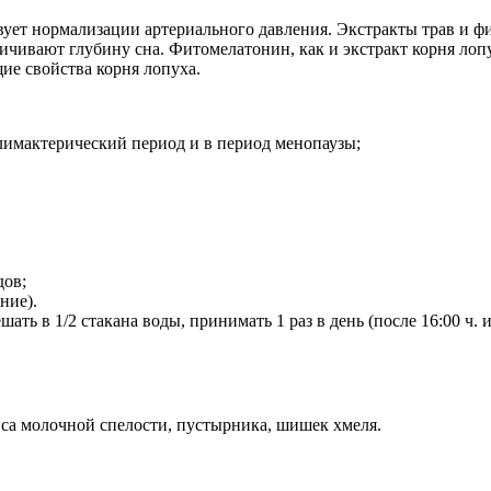
вует нормализации артериального давления. Экстракты трав и ф
чивают глубину сна. Фитомелатонин, как и экстракт корня лопу
е свойства корня лопуха.
имактерический период и в период менопаузы;
дов;
ние).
ть в 1/2 стакана воды, принимать 1 раз в день (после 16:00 ч. и
вса молочной спелости, пустырника, шишек хмеля.