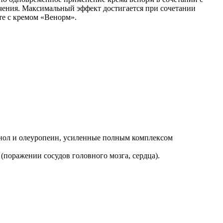
чения. Максимальный эффект достигается при сочетании
те с кремом «Венорм».
санол и олеуропеин, усиленные полным комплексом
(поражении сосудов головного мозга, сердца).